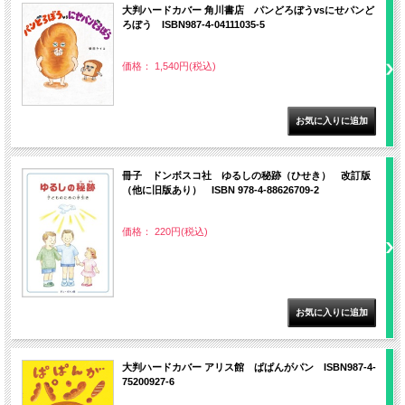
大判ハードカバー 角川書店 パンどろぼうvsにせパンど
ろぼう ISBN987-4-04111035-5
価格： 1,540円(税込)
冊子 ドンボスコ社 ゆるしの秘跡（ひせき） 改訂版
（他に旧版あり） ISBN 978-4-88626709-2
価格： 220円(税込)
大判ハードカバー アリス館 ぱぱんがパン ISBN987-4-
75200927-6