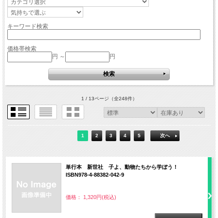
キーワード検索
価格帯検索
円 ～
円
1 / 13ページ
（全248件）
1
2
3
4
5
次へ
単行本 新世社 子よ、動物たちから学ぼう！
ISBN978-4-88382-042-9
価格： 1,320円(税込)