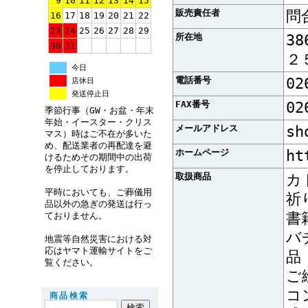
9
10
11
12
13
14
15
販売責任者
問
16
17
18
19
20
21
22
23
24
25
26
27
28
29
所在地
3
30
31
２
今日
電話番号
02
店休日
発送停止日
FAX番号
02
季節行事（GW・お盆・年末
年始・イースター・クリス
メールアドレス
sh
マス）時はご不在が多いた
め、配送業者の再配達を避
ホームページ
ht
けるためその期間中の出荷
を停止しております。
取扱商品
カ
平時においても、ご葬儀用
祈
品以外の急ぎの発送は行っ
書
ておりません。
バ
地震等自然災害における対
応はヤマト運輸サイトをご
品
覧ください。
ご
コ
商品検索