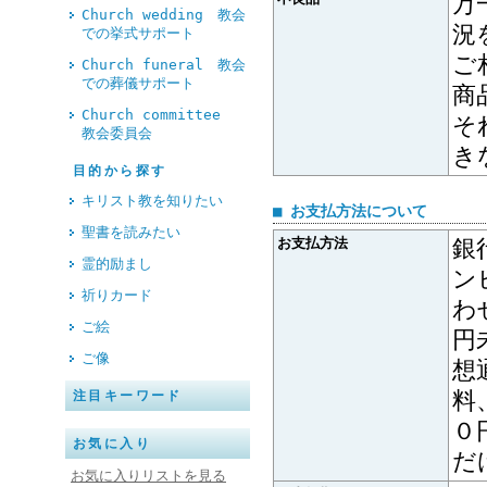
万
Church wedding 教会
況
での挙式サポート
ご
Church funeral 教会
での葬儀サポート
商
Church committee
そ
教会委員会
き
目的から探す
キリスト教を知りたい
■ お支払方法について
聖書を読みたい
お支払方法
銀
霊的励まし
ン
祈りカード
わ
ご絵
円
ご像
想
料
注目キーワード
０
お気に入り
だ
お気に入りリストを見る