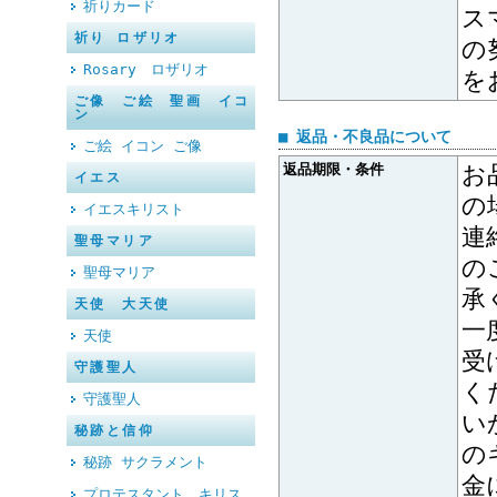
祈りカード
ス
祈り ロザリオ
の
Rosary ロザリオ
を
ご像 ご絵 聖画 イコ
ン
■ 返品・不良品について
ご絵 イコン ご像
返品期限・条件
お
イエス
の
イエスキリスト
連
聖母マリア
の
聖母マリア
承
天使 大天使
一
天使
受
守護聖人
く
守護聖人
い
秘跡と信仰
の
秘跡 サクラメント
金
プロテスタント キリス