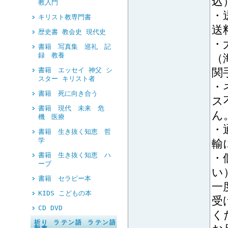
込
教入門
・
キリスト教専門書
送
歴史書 教会史 現代史
・
書籍 写真集 巡礼 記
録 教養
（
書籍 エッセイ 神父 シ
関
スター キリスト者
・
書籍 死に向き合う
ス
書籍 現代 未来 危
ん
機 医療
・
書籍 生き抜く知恵 哲
学
輸
書籍 生き抜く知恵 ハ
・
ーブ
い
書籍 セラピー本
一
KIDS こどもの本
受
CD DVD
く
祈り ラテン語 ラテン語