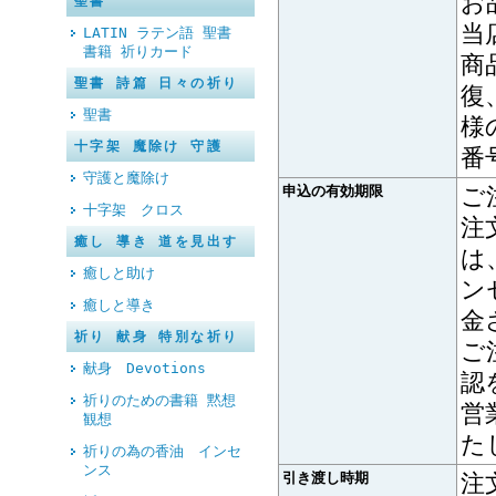
お
聖書
当
LATIN ラテン語 聖書
書籍 祈りカード
商
聖書 詩篇 日々の祈り
復
聖書
様
十字架 魔除け 守護
番
守護と魔除け
申込の有効期限
ご
十字架 クロス
注
癒し 導き 道を見出す
は
癒しと助け
ン
癒しと導き
金
祈り 献身 特別な祈り
ご
献身 Devotions
認
祈りのための書籍 黙想
営
観想
た
祈りの為の香油 インセ
ンス
引き渡し時期
注