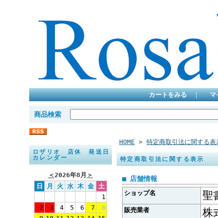
カートをみる
｜
マ
商品検索
HOME
>
特定商取引法に関する表
ロザリオ 店休 発送日
カレンダー
特定商取引法に関する表示
＜
2026年8月
＞
■ 店舗情報
日
月
火
水
木
金
土
ショップ名
聖
1
2
3
4
5
6
7
8
販売業者
株