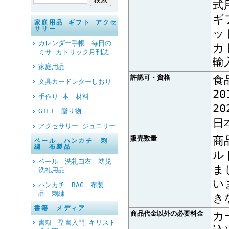
式
ギ
家庭用品 ギフト アクセ
サリー
ッ
カレンダー手帳 毎日の
カ
ミサ カトリック月刊誌
輸
家庭用品
許認可・資格
食
文具カードレターしおり
2
手作り 本 材料
2
GIFT 贈り物
日
アクセサリー ジュエリー
販売数量
商
ベール ハンカチ 刺
繍 布製品
ル
ベール 洗礼白衣 幼児
ま
洗礼用品
い
ハンカチ BAG 布製
品 刺繍
き
書籍 メディア
商品代金以外の必要料金
カ
書籍 聖書入門 キリスト