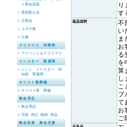
り
ト教会諸派
す
英国聖公会
正教会
返品送料
不
ユダヤ教
い
仏教
ま
クリスマス 待降節
お
アドベント＆クリスマス
る
を
イースター 聖週間
算
レント イースター 四
旬節 聖週間
し
キリスト教葬儀
こ
キリスト教 葬儀
ブ
教会用品
て
教会用品
お
司祭 神父 牧師 用品
ご
教会役員 教会支援
不良品