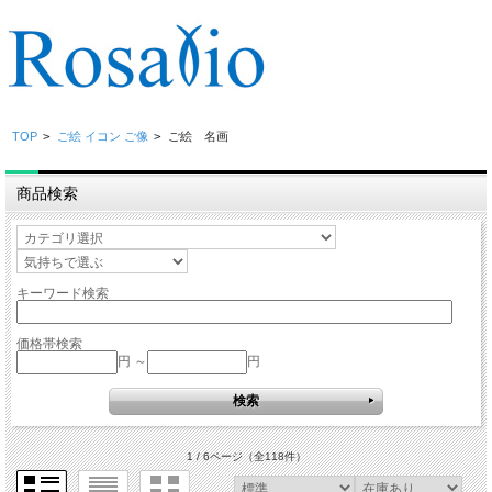
TOP
>
ご絵 イコン ご像
>
ご絵 名画
商品検索
キーワード検索
価格帯検索
円 ～
円
1 / 6ページ
（全118件）