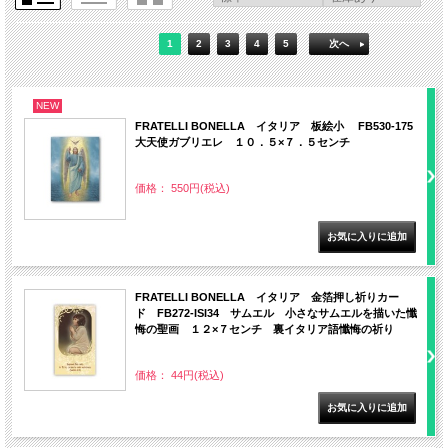
1
2
3
4
5
次へ
NEW
FRATELLI BONELLA イタリア 板絵小 FB530-175
大天使ガブリエレ １０．５×７．５センチ
価格： 550円(税込)
FRATELLI BONELLA イタリア 金箔押し祈りカー
ド FB272-ISI34 サムエル 小さなサムエルを描いた懺
悔の聖画 １２×７センチ 裏イタリア語懺悔の祈り
価格： 44円(税込)