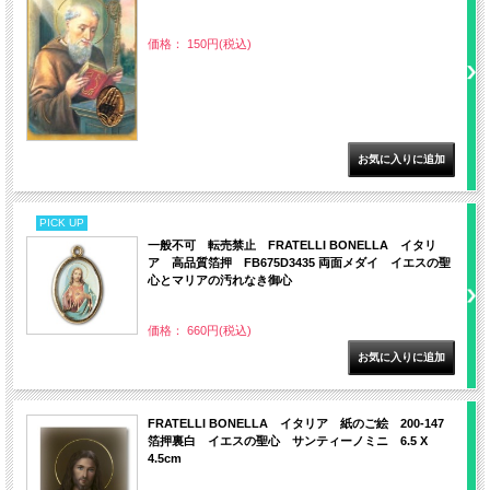
価格： 150円(税込)
PICK UP
一般不可 転売禁止 FRATELLI BONELLA イタリ
ア 高品質箔押 FB675D3435 両面メダイ イエスの聖
心とマリアの汚れなき御心
価格： 660円(税込)
FRATELLI BONELLA イタリア 紙のご絵 200-147
箔押裏白 イエスの聖心 サンティーノミニ 6.5 X
4.5cm