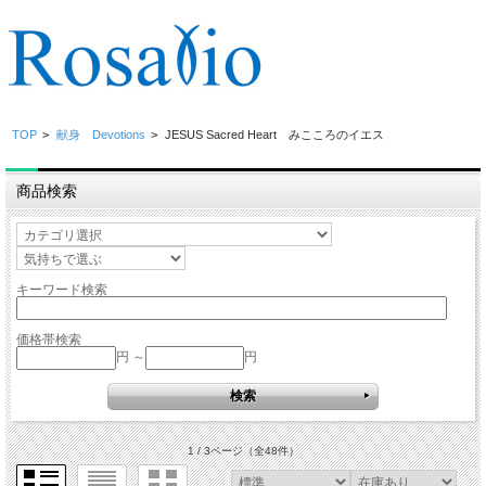
TOP
>
献身 Devotions
>
JESUS Sacred Heart みこころのイエス
商品検索
キーワード検索
価格帯検索
円 ～
円
1 / 3ページ
（全48件）