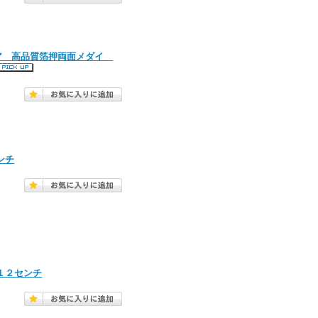
タリア 高品質箔押両面メダイ
ンチ
 １２センチ