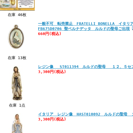
在庫 46枚
一般不可 転売禁止 FRATELLI BONELLA イ
FB675D0706 聖ベルナデッタ ルルドの聖母ご出現
660円
(税込)
在庫 13枚
レジン像 ST011394 ルルドの聖母 １２、５セ
3,300円
(税込)
在庫 1点
イタリア レジン像 HAST010092 ルルドの聖母
3,300円
(税込)