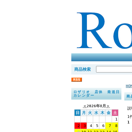
商品検索
HO
ロザリオ 店休 発送日
カレンダー
商
＜
2026年8月
＞
説
日
月
火
水
木
金
土
1
1
1
2
3
4
5
6
7
8