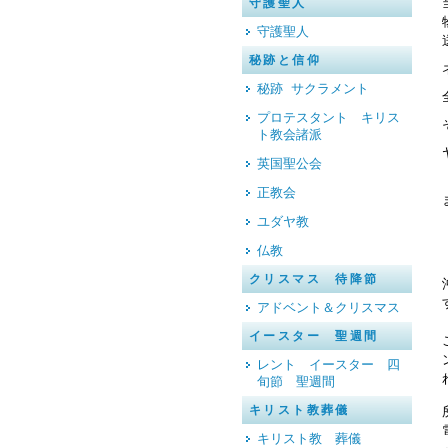
守護聖人
守護聖人
秘跡と信仰
秘跡 サクラメント
プロテスタント キリス
ト教会諸派
英国聖公会
正教会
ユダヤ教
仏教
クリスマス 待降節
アドベント＆クリスマス
イースター 聖週間
レント イースター 四
旬節 聖週間
キリスト教葬儀
キリスト教 葬儀