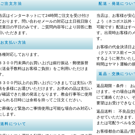
ご注文方法
配送・発送につい
当店はインターネットにて24時間ご注文を受け付け
当店は、お客様が安
ております。問い合わせメールの対応は土日祝日除く
よう（ネコポス以外
営業日の平日のみです。ご質問内容等により回答に数
可能です）配送はす
日いただきます。
す。出荷時お客様の
す。
お支払い方法
お客様の代金決済日
（クリスマス前イー
各種対応しております。
するように努力いた
３３００円未満のお買い上げは銀行振込・郵便振替
時間はヤマト運輸の
（送金手数料はお客様ご負担）をご利用いただけま
返品・交換につい
す。
３３００円以上のお買い上げにつきましては支払い方
返品期限・条件： 
法を多様にお選びいただけます。お求めの品は支払い
けます。その場合は
が確認できた後の発送となります。教会行事等に使用
にて連絡ください。
なられる日時には余裕を持ってご注文ください。
要望はお受けできな
ご葬儀など緊急のご事情使用は可能な場合のみ対応い
返品送料： 不良品
たします。
させていただきます
または宅配ラベルを
送料について
お客様都合の返品/