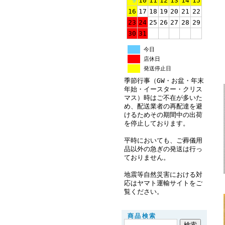
9
10
11
12
13
14
15
16
17
18
19
20
21
22
23
24
25
26
27
28
29
30
31
今日
店休日
発送停止日
季節行事（GW・お盆・年末
年始・イースター・クリス
マス）時はご不在が多いた
め、配送業者の再配達を避
けるためその期間中の出荷
を停止しております。
平時においても、ご葬儀用
品以外の急ぎの発送は行っ
ておりません。
地震等自然災害における対
応はヤマト運輸サイトをご
覧ください。
商品検索