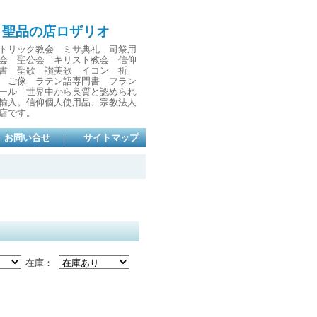
と聖品の店ロザリオ
トリック教会 ミサ典礼 司祭用
会 聖公会 キリスト教会 信仰
書 聖歌 讃美歌 イコン 祈
 ご像 ラテン語専門書 フラン
ール 世界中から良質と認められ
輸入。信仰個人使用品、宗教法人
店です。
お問い合せ
｜
サイトマップ
在庫：