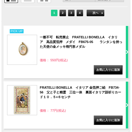
1
2
3
4
次へ
PICK UP
一般不可 転売禁止 FRATELLI BONELLA イタリ
ア 高品質箔押 メダイ FB675-05 ランタンを持っ
た天使の金メッキ楕円形メダル
価格： 550円(税込)
FRATELLI BONELLA イタリア 金箔押ご絵 FB734-
56 父と子と精霊 三位一体 裏面イタリア語祈りカー
ド１０．５×６センチ
価格： 77円(税込)