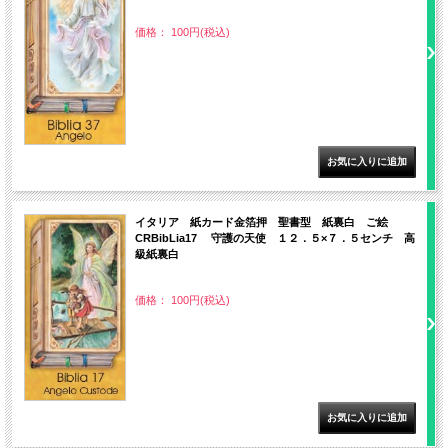
価格： 100円(税込)
イタリア 紙カード金箔押 聖書型 紙裏白 ご絵
CRBibLia17 守護の天使 １２．５×７．５センチ 高
級紙裏白
価格： 100円(税込)