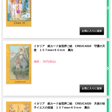
イタリア 紙カード金箔押ご絵 CREUCA024 守護の天
使 １０７mm×６０ｍｍ 裏白
価格： 55円(税込)
イタリア 紙カード金箔押ご絵 CREUCA020 天使の幼
子イエスの祝福 １０７mm×６０ｍｍ 裏白