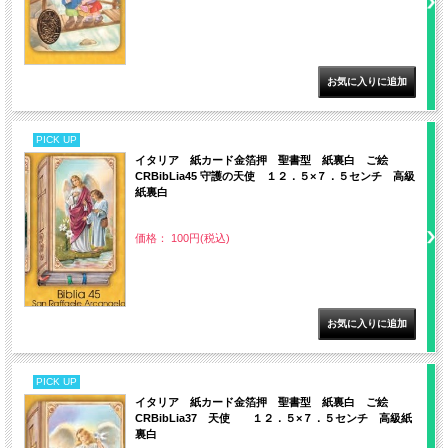
PICK UP
イタリア 紙カード金箔押 聖書型 紙裏白 ご絵
CRBibLia45 守護の天使 １２．５×７．５センチ 高級
紙裏白
価格： 100円(税込)
PICK UP
イタリア 紙カード金箔押 聖書型 紙裏白 ご絵
CRBibLia37 天使 １２．５×７．５センチ 高級紙
裏白