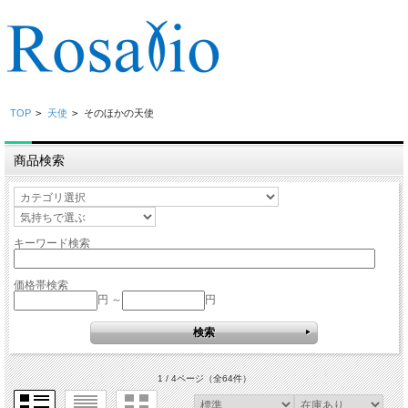
TOP
>
天使
>
そのほかの天使
商品検索
キーワード検索
価格帯検索
円 ～
円
1 / 4ページ
（全64件）