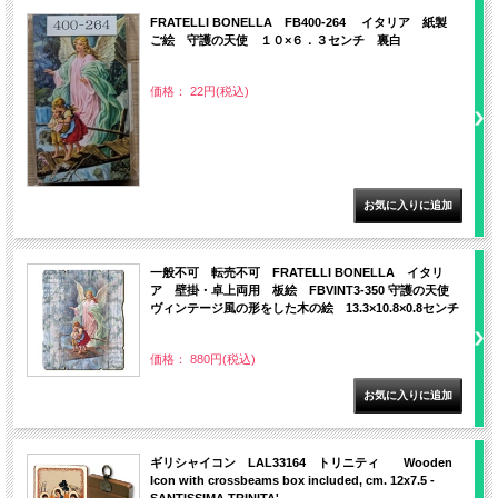
FRATELLI BONELLA FB400-264 イタリア 紙製
ご絵 守護の天使 １０×６．３センチ 裏白
価格： 22円(税込)
一般不可 転売不可 FRATELLI BONELLA イタリ
ア 壁掛・卓上両用 板絵 FBVINT3-350 守護の天使
ヴィンテージ風の形をした木の絵 13.3×10.8×0.8センチ
価格： 880円(税込)
ギリシャイコン LAL33164 トリニティ Wooden
Icon with crossbeams box included, cm. 12x7.5 -
SANTISSIMA TRINITA'