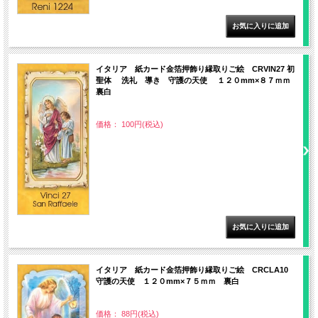
イタリア 紙カード金箔押飾り縁取りご絵 CRVIN27 初
聖体 洗礼 導き 守護の天使 １２０mm×８７ｍｍ
裏白
価格： 100円(税込)
イタリア 紙カード金箔押飾り縁取りご絵 CRCLA10
守護の天使 １２０mm×７５ｍｍ 裏白
価格： 88円(税込)