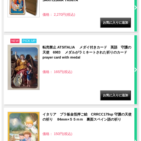
価格： 2,270円(税込)
NEW
PICK UP
転売禁止 ATSITALIA メダイ付きカード 英語 守護の
天使 6983 メダルがラミネートされた祈りのカード
prayer card with medal
価格： 165円(税込)
イタリア プラ板金箔押ご絵 CRRCC179sp 守護の天使
の祈り 84mm×５５ｍｍ 裏面スペイン語の祈り
価格： 150円(税込)