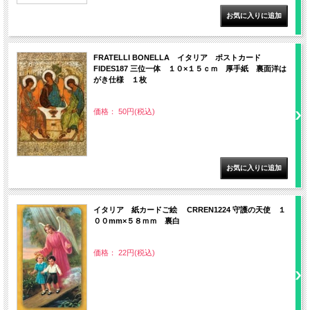
FRATELLI BONELLA イタリア ポストカード
FIDES187 三位一体 １０×１５ｃｍ 厚手紙 裏面洋は
がき仕様 １枚
価格： 50円(税込)
イタリア 紙カードご絵 CRREN1224 守護の天使 １
００mm×５８ｍｍ 裏白
価格： 22円(税込)