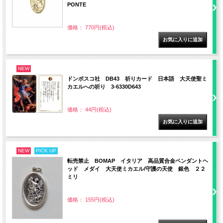
PONTE
価格： 770円(税込)
NEW
ドンボスコ社 DB43 祈りカード 日本語 大天使聖ミ
カエルへの祈り 3-6330D643
価格： 44円(税込)
NEW
PICK UP
転売禁止 BOMAP イタリア 高品質合金ペンダントヘ
ッド メダイ 大天使ミカエル/守護の天使 銀色 ２２
ミリ
価格： 155円(税込)