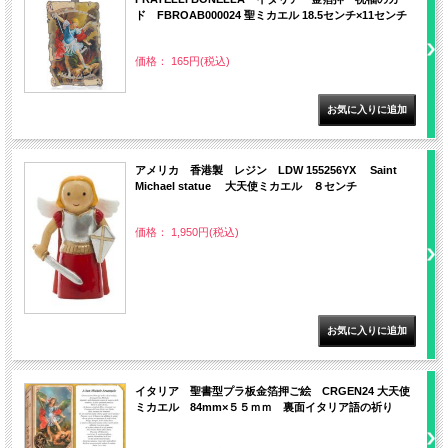
ド FBROAB000024 聖ミカエル 18.5センチ×11センチ
価格： 165円(税込)
アメリカ 香港製 レジン LDW 155256YX Saint
Michael statue 大天使ミカエル ８センチ
価格： 1,950円(税込)
イタリア 聖書型プラ板金箔押ご絵 CRGEN24 大天使
ミカエル 84mm×５５ｍｍ 裏面イタリア語の祈り