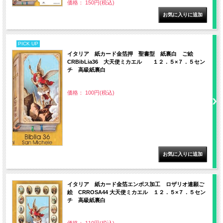
価格： 150円(税込)
PICK UP
イタリア 紙カード金箔押 聖書型 紙裏白 ご絵
CRBibLia36 大天使ミカエル １２．５×７．５セン
チ 高級紙裏白
価格： 100円(税込)
イタリア 紙カード金箔エンボス加工 ロザリオ連願ご
絵 CRROSA44 大天使ミカエル １２．５×７．５セン
チ 高級紙裏白