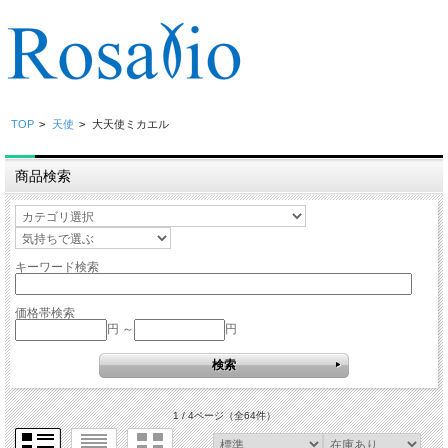
TOP
>
天使
>
大天使ミカエル
商品検索
キーワード検索
価格帯検索
円 ～
円
1 / 4ページ
（全64件）