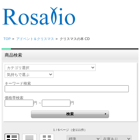
TOP
>
アドベント＆クリスマス
>
クリスマスの本 CD
商品検索
キーワード検索
価格帯検索
円 ～
円
1 / 6ページ
（全111件）