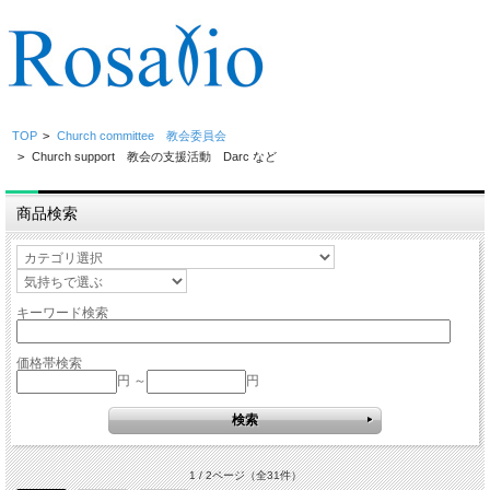
TOP
>
Church committee 教会委員会
>
Church support 教会の支援活動 Darc など
商品検索
キーワード検索
価格帯検索
円 ～
円
1 / 2ページ
（全31件）