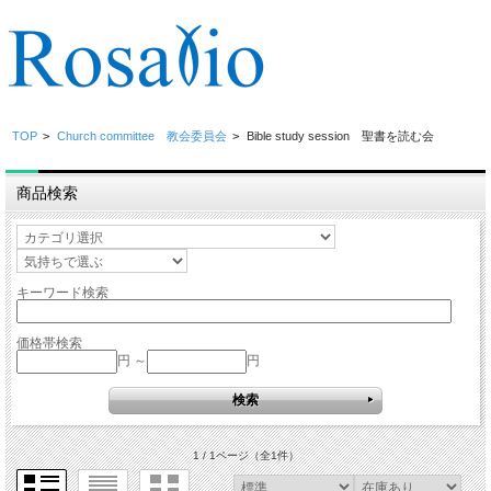
TOP
>
Church committee 教会委員会
>
Bible study session 聖書を読む会
商品検索
キーワード検索
価格帯検索
円 ～
円
1 / 1ページ
（全1件）