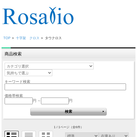
TOP
>
十字架 クロス
>
タウクロス
商品検索
キーワード検索
価格帯検索
円 ～
円
1 / 1ページ
（全6件）