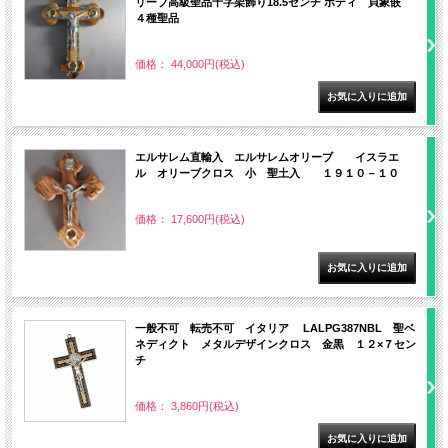
リーブ高級聖品十字架飾り18.5センチ ボディ 貝象嵌
４種聖品
価格： 44,000円(税込)
エルサレム直輸入 エルサレムオリーブ イスラエ
ル オリーブクロス 小 聖土入 １９１０－１０
価格： 17,600円(税込)
一般不可 転売不可 イタリア LALPG387NBL 聖ベ
ネディクト メタルデザインクロス 金黒 １２×７セン
チ
価格： 3,860円(税込)