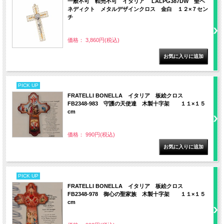
一般不可 転売不可 イタリア LALPG387DW 聖ベ
ネディクト メタルデザインクロス 金白 １２×７セン
チ
価格： 3,860円(税込)
PICK UP
FRATELLI BONELLA イタリア 板絵クロス
FB2348-983 守護の天使達 木製十字架 １１×１５
cm
価格： 990円(税込)
PICK UP
FRATELLI BONELLA イタリア 板絵クロス
FB2348-978 御心の聖家族 木製十字架 １１×１５
cm