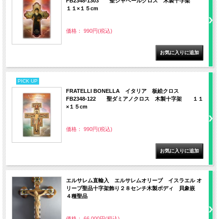
FB2348-1303 聖シャベールクロス 木製十字架
１１×１５cm
価格： 990円(税込)
PICK UP
FRATELLI BONELLA イタリア 板絵クロス
FB2348-122 聖ダミアノクロス 木製十字架 １１
×１５cm
価格： 990円(税込)
エルサレム直輸入 エルサレムオリーブ イスラエル オ
リーブ聖品十字架飾り２８センチ木製ボディ 貝象嵌
４種聖品
価格： 66,000円(税込)