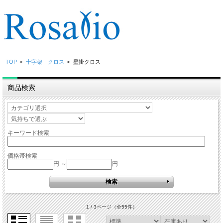
TOP
>
十字架 クロス
>
壁掛クロス
商品検索
キーワード検索
価格帯検索
円 ～
円
1 / 3ページ
（全55件）