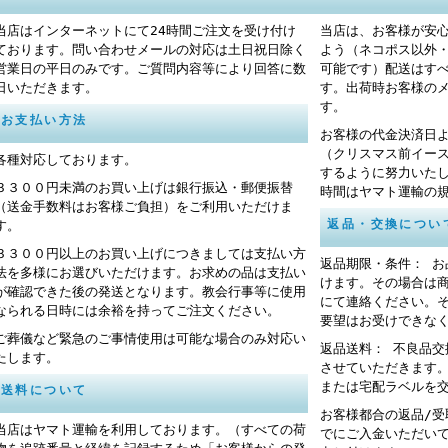
当店はインターネットにて24時間ご注文を受け付け
当店は、お客様が安
ております。問い合わせメールの対応は土日祝日除く
よう（ネコポス以外
営業日の平日のみです。ご質問内容等により回答に数
可能です）配送はす
日いただきます。
す。出荷時お客様の
す。
お支払い方法
お客様の代金決済日
（クリスマス前イー
各種対応しております。
するように努力いた
３３００円未満のお買い上げは銀行振込・郵便振替
時間はヤマト運輸の
（送金手数料はお客様ご負担）をご利用いただけま
返品・交換につい
す。
３３００円以上のお買い上げにつきましては支払い方
返品期限・条件： 
法を多様にお選びいただけます。お求めの品は支払い
けます。その場合は
が確認できた後の発送となります。教会行事等に使用
にて連絡ください。
なられる日時には余裕を持ってご注文ください。
要望はお受けできな
ご葬儀など緊急のご事情使用は可能な場合のみ対応い
返品送料： 不良品
たします。
させていただきます
または宅配ラベルを
送料について
お客様都合の返品/
当店はヤマト運輸を利用しております。（すべての荷
でにご入金いただい