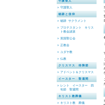
守護聖人
守護聖人
秘跡と信仰
秘跡 サクラメント
プロテスタント キリス
ト教会諸派
英国聖公会
正教会
ユダヤ教
仏教
クリスマス 待降節
アドベント＆クリスマス
イースター 聖週間
レント イースター 四
旬節 聖週間
キリスト教葬儀
キリスト教 葬儀