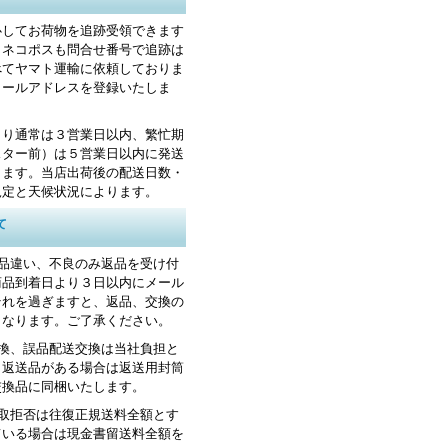
心してお荷物を追跡受領できます
・ネコポスも問合せ番号で追跡は
べてヤマト運輸に依頼しておりま
メールアドレスを登録いたしま
より通常は３営業日以内、繁忙期
スター前）は５営業日以内に発送
します。当店出荷後の配送日数・
規定と天候状況によります。
て
お品違い、不良のみ返品を受け付
商品到着日より３日以内にメール
それを過ぎますと、返品、交換の
くなります。ご了承ください。
交換、誤品配送交換は当社負担と
。返送品がある場合は返送用封筒
交換品に同梱いたします。
受取拒否は往復正規送料全額とす
ている場合は現金書留送料全額を