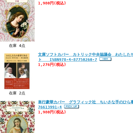
1,980円
(税込)
在庫 4点
文庫ソフトカバー カトリック中央協議会 わたした
ト ISBN978-4-87750260-7
1,276円
(税込)
在庫 2点
単行豪華カバー グラフィック社 ちいさな手のひら事典 
76613991-4
1,980円
(税込)