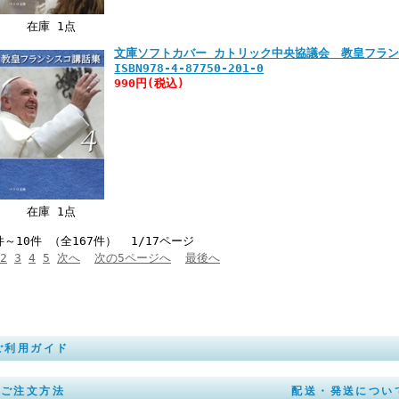
在庫 1点
文庫ソフトカバー カトリック中央協議会 教皇フラ
ISBN978-4-87750-201-0
990円
(税込)
在庫 1点
件～10件 （全167件） 1/17ページ
2
3
4
5
次へ
次の5ページへ
最後へ
ご利用ガイド
ご注文方法
配送・発送につい