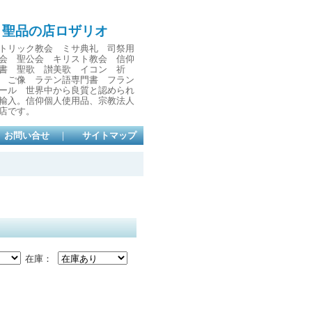
と聖品の店ロザリオ
トリック教会 ミサ典礼 司祭用
会 聖公会 キリスト教会 信仰
書 聖歌 讃美歌 イコン 祈
 ご像 ラテン語専門書 フラン
ール 世界中から良質と認められ
輸入。信仰個人使用品、宗教法人
店です。
お問い合せ
｜
サイトマップ
在庫：