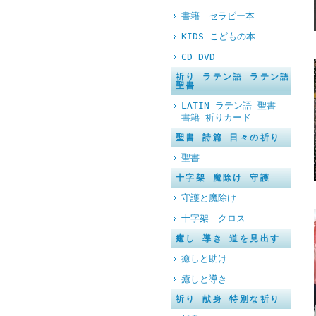
書籍 セラピー本
KIDS こどもの本
CD DVD
祈り ラテン語 ラテン語
聖書
LATIN ラテン語 聖書
書籍 祈りカード
聖書 詩篇 日々の祈り
聖書
十字架 魔除け 守護
守護と魔除け
十字架 クロス
癒し 導き 道を見出す
癒しと助け
癒しと導き
祈り 献身 特別な祈り