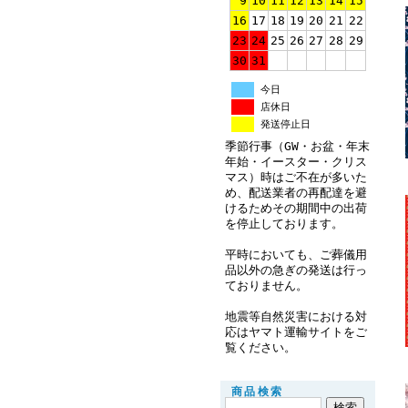
9
10
11
12
13
14
15
16
17
18
19
20
21
22
23
24
25
26
27
28
29
30
31
今日
店休日
発送停止日
季節行事（GW・お盆・年末
年始・イースター・クリス
マス）時はご不在が多いた
め、配送業者の再配達を避
けるためその期間中の出荷
を停止しております。
平時においても、ご葬儀用
品以外の急ぎの発送は行っ
ておりません。
地震等自然災害における対
応はヤマト運輸サイトをご
覧ください。
商品検索