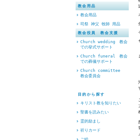
教会用品
教会用品
司祭 神父 牧師 用品
教会役員 教会支援
Church wedding 教会
での挙式サポート
Church funeral 教会
での葬儀サポート
Church committee
教会委員会
目的から探す
キリスト教を知りたい
聖書を読みたい
霊的励まし
祈りカード
ご絵