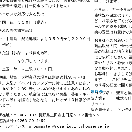
物を追跡番号と経緯を記録するため「お客様からの発
申し付けます。
送業者の指定」は一切承っておりません）
不良品： 万一不良
ネコポスが対応できる品は
庫状況を確認のうえ
ど、相談させてくだ
全国一律 ５５０円（税込）
ールで連絡をお願い
それ以外の通常品は
換の要望はお受けで
ヤマト運輸 配送地域により９５０円から２２００円
お客様へのお願い：
（税込）
商品以外の問い合わ
品の祝福はご購入者
または【お品により個別送料】
にご依頼ください。
を併用しています。
業やキリスト教会（
な言動を起こされた
（全国一律 ～上限３６５０円）
お客様につきまして
沖縄、離島、大型商品の場合は別途送料がかかりま
ます 。 スピリチ
す。大型アドベントカレンダーに特にご注意ください
カリ等の転売は固く
（丸めることが出来ないものがあります）あらかじめ
連絡先
ショップ名： 聖書と聖
ご了承ください。航空便で送れないお品（香油・キャ
販売業者： 株式会社
ンドル等）は陸送手配となり、お届けが１０日ほど遅
リット）
れます。
販売責任者： 問い合
所在地：〒386-1102 長野県上田市上田原５２２番地２５
電話番号：0268-29-8450
メールアドレス：shopmaster
@
rosario.ir.shopserve.jp