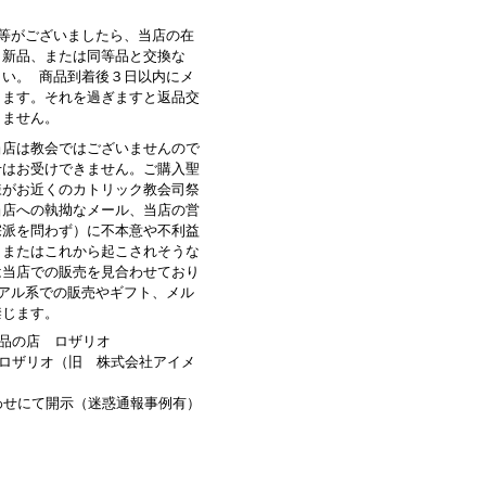
品等がございましたら、当店の在
、新品、または同等品と交換な
さい。 商品到着後３日以内にメ
します。それを過ぎますと返品交
きません。
当店は教会ではございませんので
せはお受けできません。ご購入聖
様がお近くのカトリック教会司祭
当店への執拗なメール、当店の営
宗派を問わず）に不本意や不利益
、またはこれから起こされそうな
は当店での販売を見合わせており
ュアル系での販売やギフト、メル
禁じます。
品の店 ロザリオ
ロザリオ（旧 株式会社アイメ
わせにて開示（迷惑通報事例有）