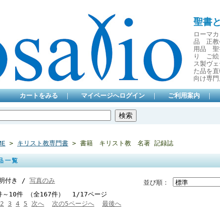
聖書
ローマカ
品 正教
用品 聖
り ご絵
ス製ヴェ
た品を直
向け専門
カートをみる
｜
マイページへログイン
｜
ご利用案内
｜
ME
>
キリスト教専門書
> 書籍 キリスト教 名著 記録誌
品一覧
明付き /
写真のみ
並び順：
件～10件 （全167件） 1/17ページ
2
3
4
5
次へ
次の5ページへ
最後へ