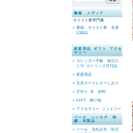
書籍 メディア
キリスト教専門書
書籍 キリスト教 名著
記録誌
家庭用品 ギフト アクセ
サリー
カレンダー手帳 毎日の
ミサ カトリック月刊誌
家庭用品
文具カードレターしおり
手作り 本 材料
GIFT 贈り物
アクセサリー ジュエリー
ベール ハンカチ 刺
繍 布製品
ベール 洗礼白衣 幼児