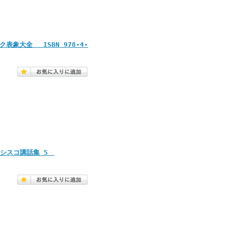
表象大全 ISBN 978-4-
ンシスコ講話集 5