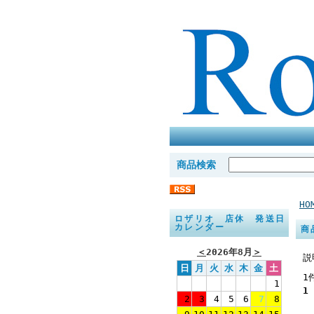
商品検索
HO
ロザリオ 店休 発送日
カレンダー
商
＜
2026年8月
＞
説
日
月
火
水
木
金
土
1
1
1
2
3
4
5
6
7
8