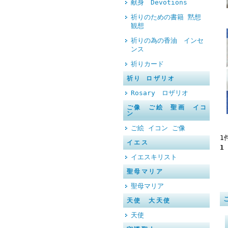
献身 Devotions
祈りのための書籍 黙想
観想
祈りの為の香油 インセ
ンス
祈りカード
祈り ロザリオ
Rosary ロザリオ
ご像 ご絵 聖画 イコ
ン
ご絵 イコン ご像
1
イエス
1
イエスキリスト
聖母マリア
聖母マリア
天使 大天使
天使