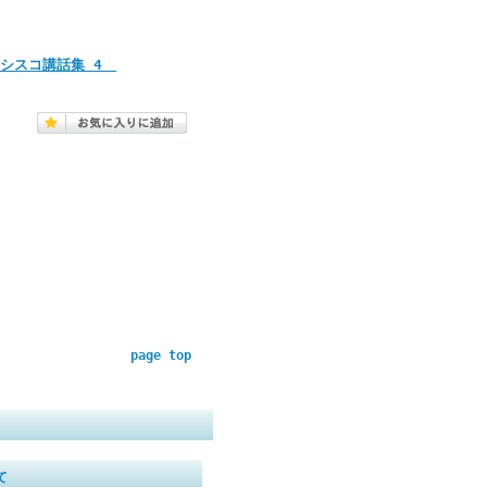
ンシスコ講話集 4
page top
て