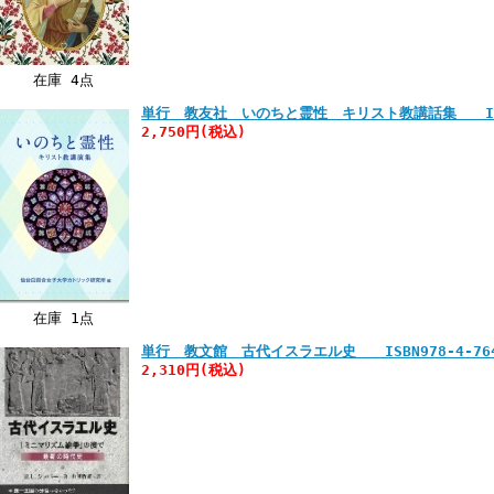
在庫 4点
単行 教友社 いのちと霊性 キリスト教講話集 ISBN97
2,750円
(税込)
在庫 1点
単行 教文館 古代イスラエル史 ISBN978-4-7642
2,310円
(税込)