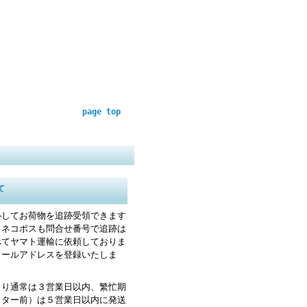
page top
て
心してお荷物を追跡受領できます
・ネコポスも問合せ番号で追跡は
べてヤマト運輸に依頼しておりま
メールアドレスを登録いたしま
より通常は３営業日以内、繁忙期
スター前）は５営業日以内に発送