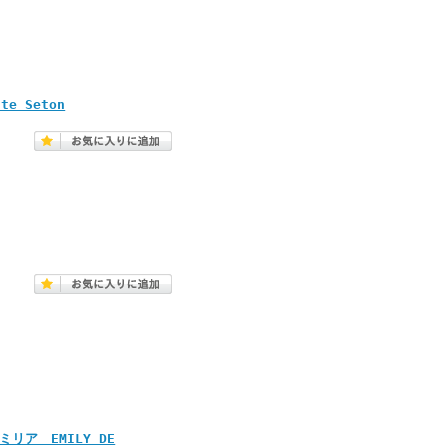
e Seton
ミリア EMILY DE