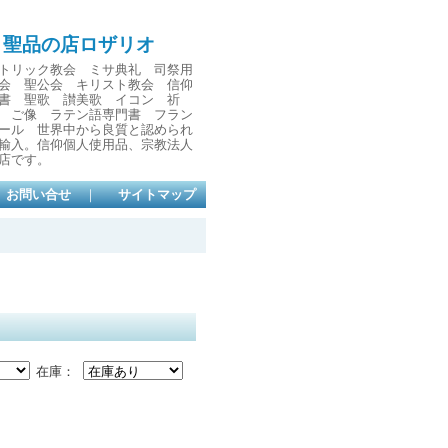
と聖品の店ロザリオ
トリック教会 ミサ典礼 司祭用
会 聖公会 キリスト教会 信仰
書 聖歌 讃美歌 イコン 祈
 ご像 ラテン語専門書 フラン
ール 世界中から良質と認められ
輸入。信仰個人使用品、宗教法人
店です。
お問い合せ
｜
サイトマップ
在庫：