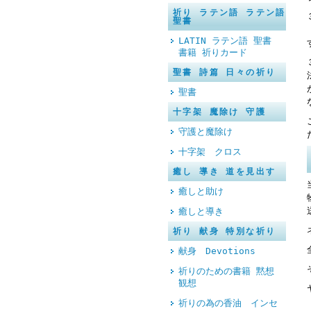
祈り ラテン語 ラテン語
聖書
LATIN ラテン語 聖書
書籍 祈りカード
聖書 詩篇 日々の祈り
聖書
十字架 魔除け 守護
守護と魔除け
十字架 クロス
癒し 導き 道を見出す
癒しと助け
癒しと導き
祈り 献身 特別な祈り
献身 Devotions
祈りのための書籍 黙想
観想
祈りの為の香油 インセ