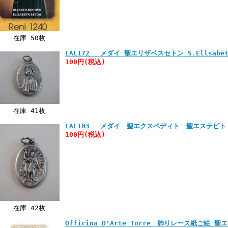
在庫 50枚
LAL172 メダイ 聖エリザベスセトン S.Ellsabett
100円
(税込)
在庫 41枚
LAL103 メダイ 聖エクスペディト 聖エステビト
100円
(税込)
在庫 42枚
Officina D'Arte Torre 飾りレース紙ご絵 聖エ