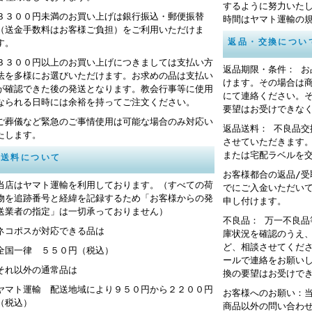
するように努力いた
３３００円未満のお買い上げは銀行振込・郵便振替
時間はヤマト運輸の
（送金手数料はお客様ご負担）をご利用いただけま
返品・交換につい
す。
３３００円以上のお買い上げにつきましては支払い方
返品期限・条件： 
法を多様にお選びいただけます。お求めの品は支払い
けます。その場合は
が確認できた後の発送となります。教会行事等に使用
にて連絡ください。
なられる日時には余裕を持ってご注文ください。
要望はお受けできな
ご葬儀など緊急のご事情使用は可能な場合のみ対応い
返品送料： 不良品
たします。
させていただきます
または宅配ラベルを
送料について
お客様都合の返品/
当店はヤマト運輸を利用しております。（すべての荷
でにご入金いただい
物を追跡番号と経緯を記録するため「お客様からの発
申し付けます。
送業者の指定」は一切承っておりません）
不良品： 万一不良
ネコポスが対応できる品は
庫状況を確認のうえ
ど、相談させてくだ
全国一律 ５５０円（税込）
ールで連絡をお願い
それ以外の通常品は
換の要望はお受けで
ヤマト運輸 配送地域により９５０円から２２００円
お客様へのお願い：
（税込）
商品以外の問い合わ