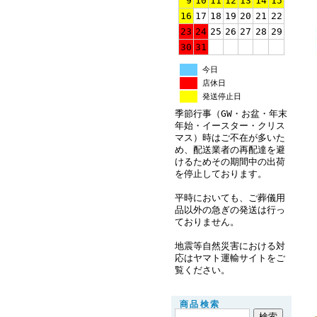
9
10
11
12
13
14
15
16
17
18
19
20
21
22
23
24
25
26
27
28
29
30
31
今日
店休日
発送停止日
季節行事（GW・お盆・年末
年始・イースター・クリス
マス）時はご不在が多いた
め、配送業者の再配達を避
けるためその期間中の出荷
を停止しております。
平時においても、ご葬儀用
品以外の急ぎの発送は行っ
ておりません。
地震等自然災害における対
応はヤマト運輸サイトをご
覧ください。
商品検索