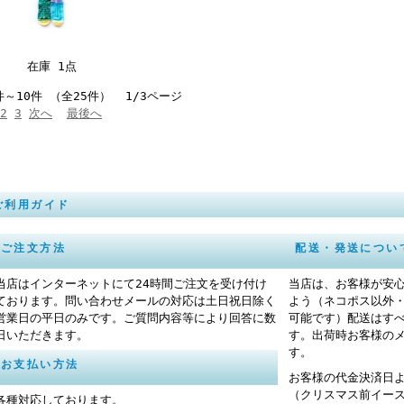
在庫 1点
件～10件 （全25件） 1/3ページ
2
3
次へ
最後へ
ご利用ガイド
ご注文方法
配送・発送につい
当店はインターネットにて24時間ご注文を受け付け
当店は、お客様が安
ております。問い合わせメールの対応は土日祝日除く
よう（ネコポス以外
営業日の平日のみです。ご質問内容等により回答に数
可能です）配送はす
日いただきます。
す。出荷時お客様の
す。
お支払い方法
お客様の代金決済日
（クリスマス前イー
各種対応しております。