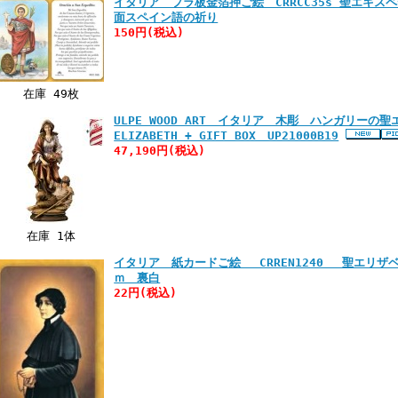
イタリア プラ板金箔押ご絵 CRRCC35s 聖エキスペ
面スペイン語の祈り
150円
(税込)
在庫 49枚
ULPE WOOD ART イタリア 木彫 ハンガリーの
ELIZABETH + GIFT BOX UP21000B19
47,190円
(税込)
在庫 1体
イタリア 紙カードご絵 CRREN1240 聖エリザ
ｍ 裏白
22円
(税込)