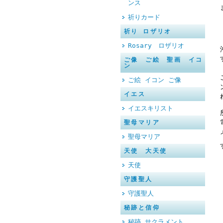
ンス
祈りカード
祈り ロザリオ
Rosary ロザリオ
ご像 ご絵 聖画 イコ
ン
ご絵 イコン ご像
イエス
イエスキリスト
聖母マリア
聖母マリア
天使 大天使
天使
守護聖人
守護聖人
秘跡と信仰
秘跡 サクラメント