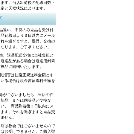
します。当店出荷後の配送日数・
規定と天候状況によります。
て
お品違い、不良のみ返品を受け付
商品到着日より３日以内にメール
それを過ぎますと、返品、交換の
くなります。ご了承ください。
交換、誤品配送交換は当社負担と
。返送品がある場合は返送用封筒
交換品に同梱いたします。
受取拒否は往復正規送料全額とす
ている場合は現金書留送料全額を
品等がございましたら、当店の在
、新品、または同等品と交換な
さい。 商品到着後３日以内にメ
します。それを過ぎますと返品交
きません。
当店は教会ではございませんので
せはお受けできません。ご購入聖