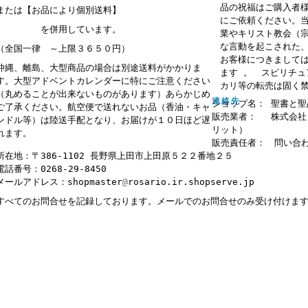
品の祝福はご購入者
または【お品により個別送料】
にご依頼ください。
を併用しています。
業やキリスト教会（
な言動を起こされた
（全国一律 ～上限３６５０円）
お客様につきまして
沖縄、離島、大型商品の場合は別途送料がかかりま
ます 。 スピリチ
す。大型アドベントカレンダーに特にご注意ください
カリ等の転売は固く
（丸めることが出来ないものがあります）あらかじめ
連絡先
ショップ名： 聖書と聖
ご了承ください。航空便で送れないお品（香油・キャ
販売業者： 株式会社
ンドル等）は陸送手配となり、お届けが１０日ほど遅
リット）
れます。
販売責任者： 問い合
所在地：〒386-1102 長野県上田市上田原５２２番地２５
電話番号：0268-29-8450
メールアドレス：shopmaster
@
rosario.ir.shopserve.jp
すべてのお問合せを記録しております。メールでのお問合せのみ受け付けま