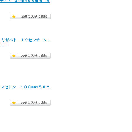
ディト 84mm×５５ｍｍ 裏
聖エリザベト １９センチ ST.
ベスセトン １００mm×５８ｍ