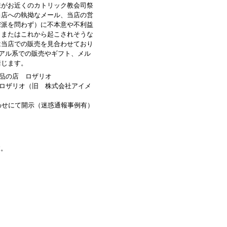
様がお近くのカトリック教会司祭
当店への執拗なメール、当店の営
宗派を問わず）に不本意や不利益
、またはこれから起こされそうな
は当店での販売を見合わせており
ュアル系での販売やギフト、メル
禁じます。
品の店 ロザリオ
ロザリオ（旧 株式会社アイメ
わせにて開示（迷惑通報事例有）
す。