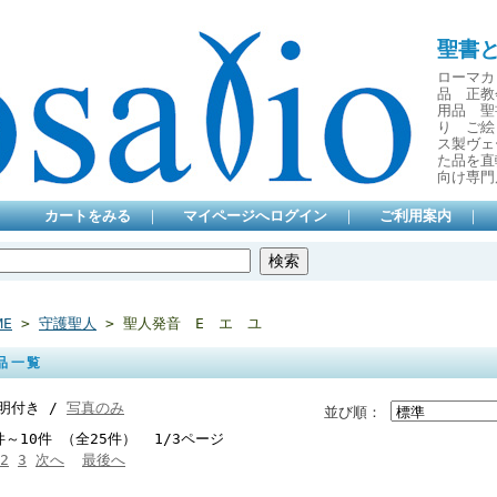
聖書
ローマカ
品 正教
用品 聖
り ご絵
ス製ヴェ
た品を直
向け専門
カートをみる
｜
マイページへログイン
｜
ご利用案内
｜
ME
>
守護聖人
> 聖人発音 E エ ユ
品一覧
明付き /
写真のみ
並び順：
件～10件 （全25件） 1/3ページ
2
3
次へ
最後へ