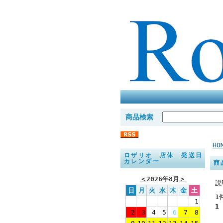
商品検索
HO
ロザリオ 店休 発送日
カレンダー
商
＜
2026年8月
＞
説
日
月
火
水
木
金
土
1
1
1
2
3
4
5
6
7
8