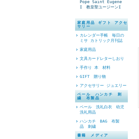
Pope Saint Eugene
I 教皇聖ユージーンI
家庭用品 ギフト アクセ
サリー
カレンダー手帳 毎日の
ミサ カトリック月刊誌
家庭用品
文具カードレターしおり
手作り 本 材料
GIFT 贈り物
アクセサリー ジュエリー
ベール ハンカチ 刺
繍 布製品
ベール 洗礼白衣 幼児
洗礼用品
ハンカチ BAG 布製
品 刺繍
書籍 メディア