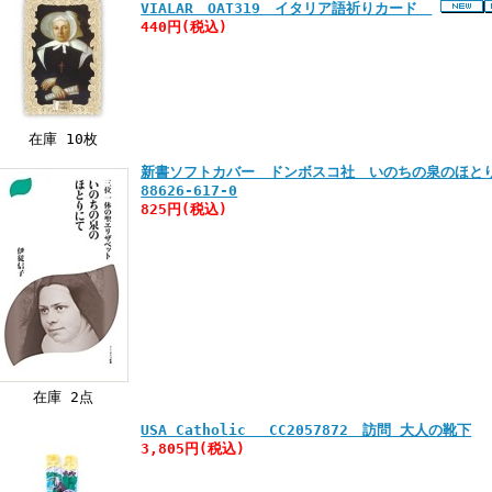
VIALAR OAT319 イタリア語祈りカード
440円
(税込)
在庫 10枚
新書ソフトカバー ドンボスコ社 いのちの泉のほとりにて
88626-617-0
825円
(税込)
在庫 2点
USA Catholic CC2057872 訪問 大人の靴下
3,805円
(税込)