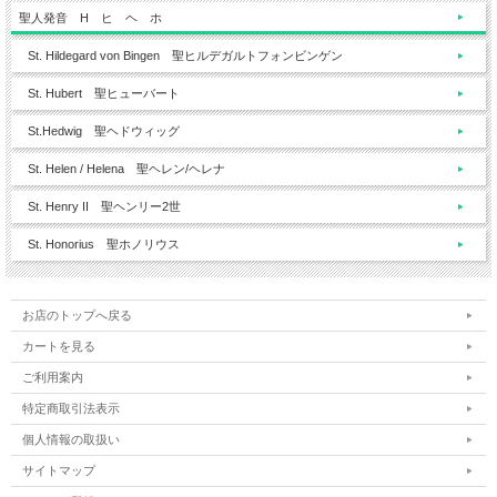
聖人発音 H ヒ ヘ ホ
St. Hildegard von Bingen 聖ヒルデガルトフォンビンゲン
St. Hubert 聖ヒューバート
St.Hedwig 聖ヘドウィッグ
St. Helen / Helena 聖ヘレン/ヘレナ
St. Henry II 聖ヘンリー2世
St. Honorius 聖ホノリウス
お店のトップへ戻る
カートを見る
ご利用案内
特定商取引法表示
個人情報の取扱い
サイトマップ