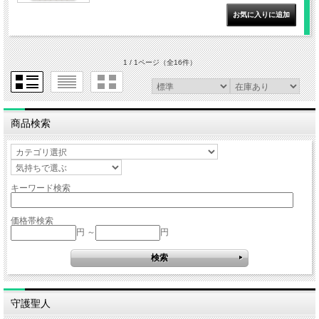
1 / 1ページ
（全16件）
商品検索
キーワード検索
価格帯検索
円 ～
円
守護聖人