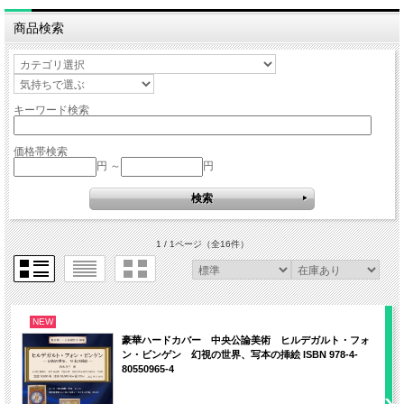
商品検索
キーワード検索
価格帯検索
円 ～
円
1 / 1ページ
（全16件）
NEW
豪華ハードカバー 中央公論美術 ヒルデガルト・フォ
ン・ビンゲン 幻視の世界、写本の挿絵 ISBN 978-4-
80550965-4