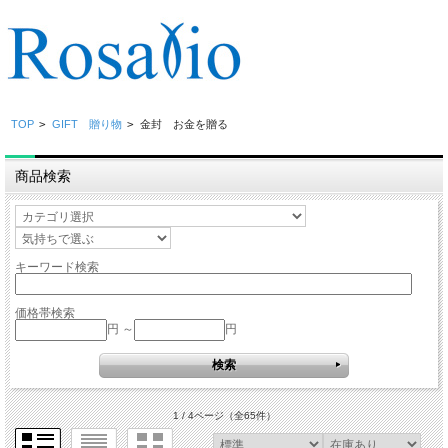
TOP
>
GIFT 贈り物
>
金封 お金を贈る
商品検索
キーワード検索
価格帯検索
円 ～
円
1 / 4ページ
（全65件）