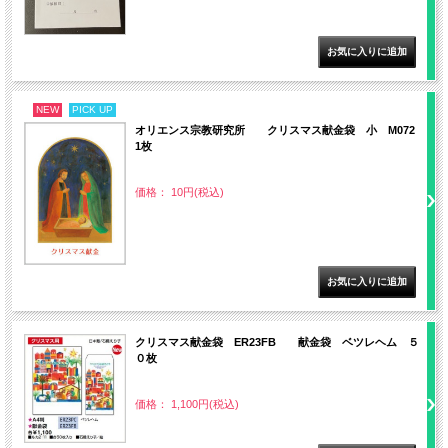
NEW
PICK UP
オリエンス宗教研究所 クリスマス献金袋 小 M072
1枚
価格： 10円(税込)
クリスマス献金袋 ER23FB 献金袋 ベツレヘム ５
０枚
価格： 1,100円(税込)