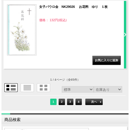
女子パウロ会 NK29026 お花料 ゆり １枚
価格： 132円(税込)
1 / 4ページ
（全65件）
1
2
3
4
次へ
商品検索