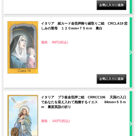
イタリア 紙カード金箔押飾り縁取りご絵 CRCLA19 悲
しみの聖母 １２０mm×７５ｍｍ 裏白
価格： 88円(税込)
イタリア プラ板金箔押ご絵 CRRCC106 天国の入口
であなたを迎え入れて抱擁するイエス 84mm×５５ｍ
ｍ 裏面英語の祈り
価格： 160円(税込)