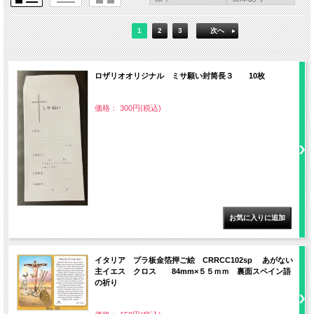
1
2
3
次へ
ロザリオオリジナル ミサ願い封筒長３ 10枚
価格： 300円(税込)
イタリア プラ板金箔押ご絵 CRRCC102sp あがない
主イエス クロス 84mm×５５ｍｍ 裏面スペイン語
の祈り