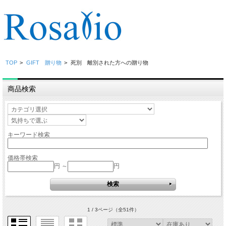
TOP
>
GIFT 贈り物
>
死別 離別された方への贈り物
商品検索
キーワード検索
価格帯検索
円 ～
円
1 / 3ページ
（全51件）