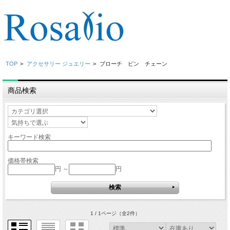
TOP
>
アクセサリー ジュエリー
>
ブローチ ピン チェーン
商品検索
キーワード検索
価格帯検索
円 ～
円
1 / 1ページ
（全2件）