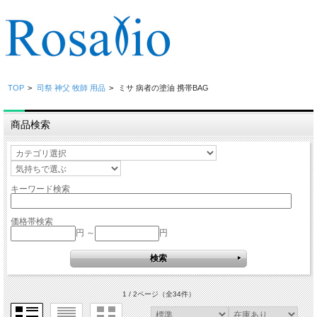
TOP
>
司祭 神父 牧師 用品
>
ミサ 病者の塗油 携帯BAG
商品検索
キーワード検索
価格帯検索
円 ～
円
1 / 2ページ
（全34件）