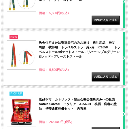
価格： 5,500円(税込)
NEW
教会住所または寄進者宅のみお届け 典礼用品 神父
司祭 牧師用 トラベルストラ 緑×赤 IC1658 トラ
ベルストール/ポケットストール - リバー シブルグリーン
&レッド - プリーストストール
価格： 5,500円(税込)
PICK UP
返品不可 カトリック・聖公会教会住所のみへの販売
Natale Salvadi イタリア A256-01 祝福 病者の塗
油 携帯通夜葬儀セット 内布赤
価格： 266,500円(税込)