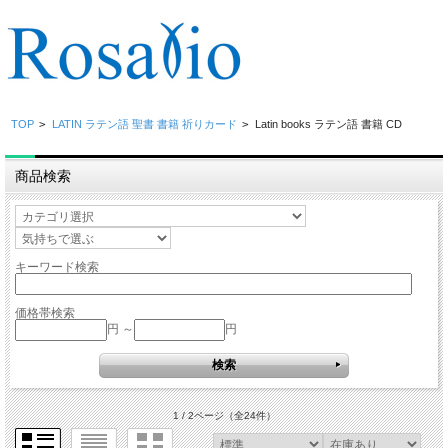
TOP
>
LATIN ラテン語 聖書 書籍 祈りカード
>
Latin books ラテン語 書籍 CD
商品検索
キーワード検索
価格帯検索
円 ～
円
1 / 2ページ
（全24件）