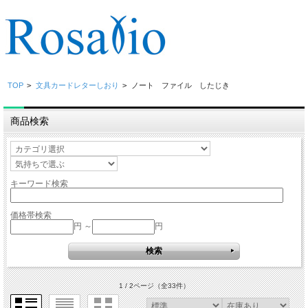
TOP
>
文具カードレターしおり
>
ノート ファイル したじき
商品検索
キーワード検索
価格帯検索
円 ～
円
1 / 2ページ
（全33件）