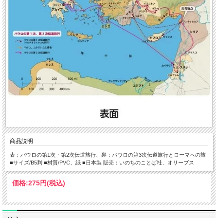
商品説明
表：パウロの第1次・第2次伝道旅行、裏：パウロの第3次伝道旅行とローマへの旅
■サイズ/B5判 ■材質/PVC、紙 ■日本製 販売：いのちのことば社、オリーブス
価格:
275円
(税込)