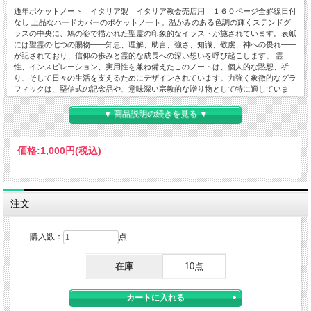
通年ポケットノート イタリア製 イタリア教会売店用 １６０ページ全罫線日付
なし 上品なハードカバーのポケットノート。温かみのある色調の輝くステンドグ
ラスの中央に、鳩の姿で描かれた聖霊の印象的なイラストが施されています。表紙
には聖霊の七つの賜物――知恵、理解、助言、強さ、知識、敬虔、神への畏れ――
が記されており、信仰の歩みと霊的な成長への深い想いを呼び起こします。 霊
性、インスピレーション、実用性を兼ね備えたこのノートは、個人的な黙想、祈
り、そして日々の生活を支えるためにデザインされています。力強く象徴的なグラ
フィックは、堅信式の記念品や、意味深い宗教的な贈り物として特に適していま
す。 表紙は高解像度で印刷され、イラストを引き立てるエレガントな仕上げが施
されています。留め用のゴムバンド付きで、高品質な滑らかな紙を使用した罫線入
▼ 商品説明の続きを見る ▼
り160ページを収録。日々のメモや考え、書き込みに最適です。 特徴： ポケット
サイズ： コンパクトで軽量、リュックサックやバッグへの収納、日常的な使用に
最適です。 ハードカバー： 耐久性に優れ、高精細な印刷と象徴的なグラフィック
価格:
1,000円
(税込)
が施されています。 聖霊の象徴： 光、導き、神の臨在のしるしとしての鳩とステ
ンドグラス。 七つの賜物が際立つ： 強い霊的な訴求力があり、堅信式に最適で
す。 留め用のゴムバンド： 実用的で機能的です。 罫線入り160ページ： 高品質な
滑らかな紙で、整然と書き込むのに最適です。 意味のあるギフト： 若者、堅信を
受ける人、カテキスタ、そして秘跡の瞬間に適しています。
注文
購入数：
点
在庫
10点