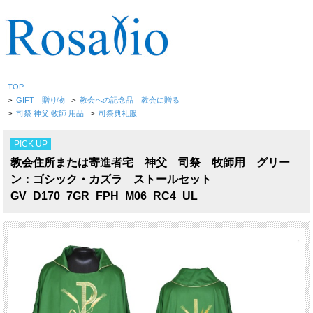
TOP
>
GIFT 贈り物
>
教会への記念品 教会に贈る
>
司祭 神父 牧師 用品
>
司祭典礼服
PICK UP
教会住所または寄進者宅 神父 司祭 牧師用 グリー
ン：ゴシック・カズラ ストールセット
GV_D170_7GR_FPH_M06_RC4_UL