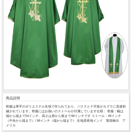
商品説明
祭服は厚手のポリエステル生地で作られており、パクスと十字架がカズラに直接刺
繍されています。祭服にはお揃いのストールが付属しています仕様： 祭服：幅は
端から端まで54インチ、高さは肩から裾まで48インチです ストール：48インチ
（中央から端まで）/ 96インチ（端から端まで） 生地原産地インド 製造輸出 ア
メリカ