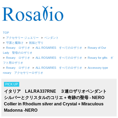
TOP
>
アクセサリー ジュエリー
>
ペンダント
>
守護と魔除け
>
祝福と守り
>
Rosary ロザリオ
>
ALL ROSARIES すべてのロザリオ
>
Rosary of Our
Lady 聖母のロザリオ
>
Rosary ロザリオ
>
ALL ROSARIES すべてのロザリオ
>
Rosary for gifts ギ
フト用ロザリオ
>
Rosary ロザリオ
>
ALL ROSARIES すべてのロザリオ
>
Accessory type
rosary アクセサリーロザリオ
PICK UP
イタリア LALRA337RNE ３連ロザリオペンダント
シルバーとクリスタルのコリエ + 奇跡の聖母 - NERO
Collier in Rhodium silver and Crystal + Miraculous
Madonna -NERO