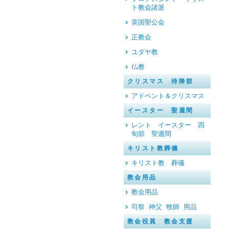
ト教会諸派
英国聖公会
正教会
ユダヤ教
仏教
クリスマス 待降節
アドベント＆クリスマス
イースター 聖週間
レント イースター 四
旬節 聖週間
キリスト教葬儀
キリスト教 葬儀
教会用品
教会用品
司祭 神父 牧師 用品
教会役員 教会支援