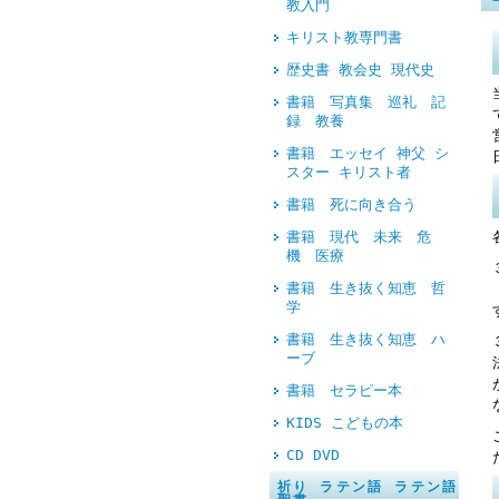
教入門
キリスト教専門書
歴史書 教会史 現代史
書籍 写真集 巡礼 記
録 教養
書籍 エッセイ 神父 シ
スター キリスト者
書籍 死に向き合う
書籍 現代 未来 危
機 医療
書籍 生き抜く知恵 哲
学
書籍 生き抜く知恵 ハ
ーブ
書籍 セラピー本
KIDS こどもの本
CD DVD
祈り ラテン語 ラテン語