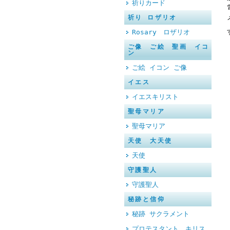
祈りカード
祈り ロザリオ
Rosary ロザリオ
ご像 ご絵 聖画 イコ
ン
ご絵 イコン ご像
イエス
イエスキリスト
聖母マリア
聖母マリア
天使 大天使
天使
守護聖人
守護聖人
秘跡と信仰
秘跡 サクラメント
プロテスタント キリス