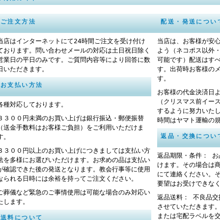
ご注文方法
配送・発送につい
当店はインターネットにて24時間ご注文を受け付け
当店は、お客様が安
ております。問い合わせメールの対応は土日祝日除く
よう（ネコポス以外
営業日の平日のみです。ご質問内容等により回答に数
可能です）配送はす
日いただきます。
す。出荷時お客様の
す。
お支払い方法
お客様の代金決済日
（クリスマス前イー
各種対応しております。
するように努力いた
３３００円未満のお買い上げは銀行振込・郵便振替
時間はヤマト運輸の
（送金手数料はお客様ご負担）をご利用いただけま
返品・交換につい
す。
３３００円以上のお買い上げにつきましては支払い方
返品期限・条件： 
法を多様にお選びいただけます。お求めの品は支払い
けます。その場合は
が確認できた後の発送となります。教会行事等に使用
にて連絡ください。
なられる日時には余裕を持ってご注文ください。
要望はお受けできな
ご葬儀など緊急のご事情使用は可能な場合のみ対応い
返品送料： 不良品
たします。
させていただきます
または宅配ラベルを
送料について