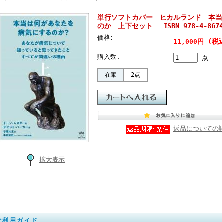
単行ソフトカバー ヒカルランド 本当
のか 上下セット ISBN 978-4-86742
価格:
(税
11,000円
購入数:
点
在庫
2点
返品についての
拡大表示
ご利用ガイド