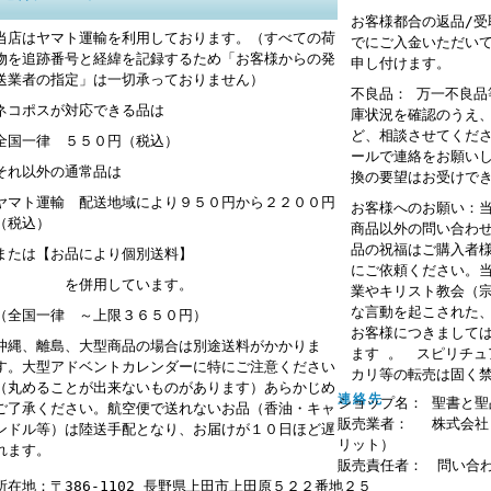
お客様都合の返品/
当店はヤマト運輸を利用しております。（すべての荷
でにご入金いただい
物を追跡番号と経緯を記録するため「お客様からの発
申し付けます。
送業者の指定」は一切承っておりません）
不良品： 万一不良
ネコポスが対応できる品は
庫状況を確認のうえ
ど、相談させてくだ
全国一律 ５５０円（税込）
ールで連絡をお願い
それ以外の通常品は
換の要望はお受けで
ヤマト運輸 配送地域により９５０円から２２００円
お客様へのお願い：
（税込）
商品以外の問い合わ
品の祝福はご購入者
または【お品により個別送料】
にご依頼ください。
を併用しています。
業やキリスト教会（
な言動を起こされた
（全国一律 ～上限３６５０円）
お客様につきまして
沖縄、離島、大型商品の場合は別途送料がかかりま
ます 。 スピリチ
す。大型アドベントカレンダーに特にご注意ください
カリ等の転売は固く
（丸めることが出来ないものがあります）あらかじめ
連絡先
ショップ名： 聖書と聖
ご了承ください。航空便で送れないお品（香油・キャ
販売業者： 株式会社
ンドル等）は陸送手配となり、お届けが１０日ほど遅
リット）
れます。
販売責任者： 問い合
所在地：〒386-1102 長野県上田市上田原５２２番地２５