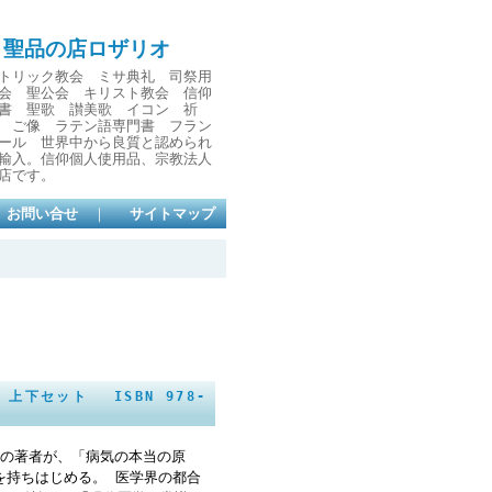
と聖品の店ロザリオ
トリック教会 ミサ典礼 司祭用
会 聖公会 キリスト教会 信仰
書 聖歌 讃美歌 イコン 祈
 ご像 ラテン語専門書 フラン
ール 世界中から良質と認められ
輸入。信仰個人使用品、宗教法人
店です。
お問い合せ
｜
サイトマップ
下セット ISBN 978-
人の著者が、「病気の本当の原
を持ちはじめる。 医学界の都合