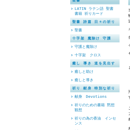
聖書
LATIN ラテン語 聖書
書籍 祈りカード
聖書 詩篇 日々の祈り
聖書
十字架 魔除け 守護
守護と魔除け
十字架 クロス
癒し 導き 道を見出す
癒しと助け
癒しと導き
祈り 献身 特別な祈り
献身 Devotions
祈りのための書籍 黙想
観想
祈りの為の香油 インセ
ンス