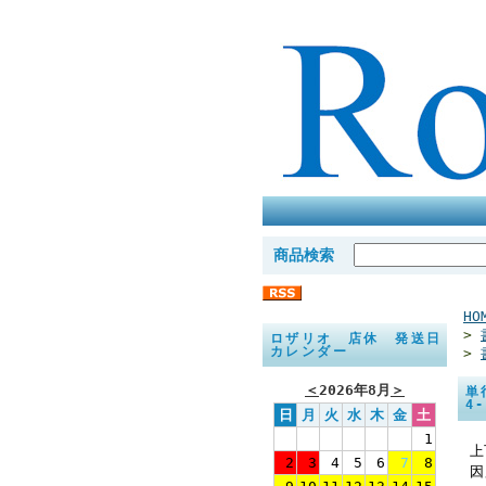
商品検索
HO
>
ロザリオ 店休 発送日
カレンダー
>
＜
2026年8月
＞
単
4
日
月
火
水
木
金
土
1
上
2
3
4
5
6
7
8
因