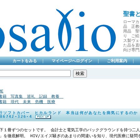
聖書
ローマカ
品 正教
用品 聖
り ご絵
ス製ヴェ
た品を直
向け専門
カートをみる
｜
マイページへログイン
｜
ご利用案内
｜
ME
書籍 写真集 巡礼 記録 教養
書籍 現代 未来 危機 医療
行ソフトカバー ヒカルランド 本当は何があなたを病気にするのか 上
-86742-326-4
下１冊ずつのセットです。 会計士と電気工学のバックグラウンドを持つ二
」を徹底解明。 HIV/エイズ騒ぎのあまりの間違いを知り、現代医療に疑問