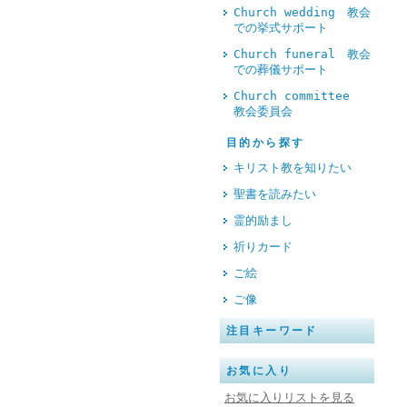
Church wedding 教会
での挙式サポート
Church funeral 教会
での葬儀サポート
Church committee
教会委員会
目的から探す
キリスト教を知りたい
聖書を読みたい
霊的励まし
祈りカード
ご絵
ご像
注目キーワード
お気に入り
お気に入りリストを見る