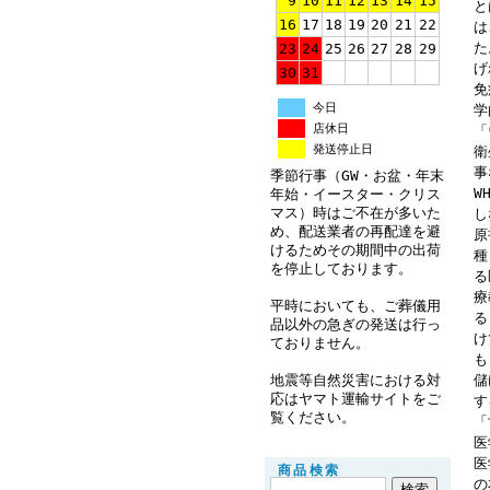
9
10
11
12
13
14
15
と
16
17
18
19
20
21
22
は
た
23
24
25
26
27
28
29
げ
30
31
免
今日
学
店休日
「
発送停止日
衛
事
季節行事（GW・お盆・年末
W
年始・イースター・クリス
マス）時はご不在が多いた
し
め、配送業者の再配達を避
原
けるためその期間中の出荷
種
を停止しております。
る
療
平時においても、ご葬儀用
る
品以外の急ぎの発送は行っ
け
ておりません。
も
儲
地震等自然災害における対
応はヤマト運輸サイトをご
す
覧ください。
「
医
医
商品検索
の