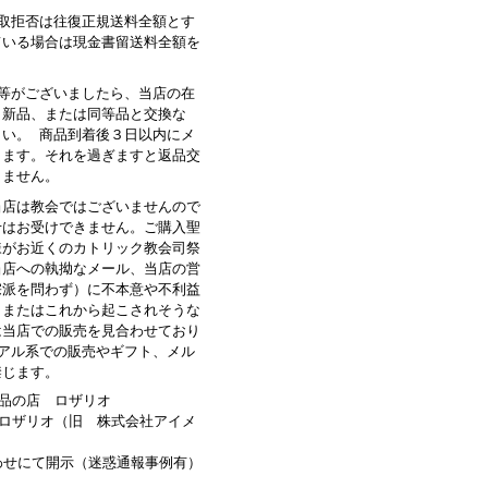
受取拒否は往復正規送料全額とす
ている場合は現金書留送料全額を
品等がございましたら、当店の在
、新品、または同等品と交換な
さい。 商品到着後３日以内にメ
します。それを過ぎますと返品交
きません。
当店は教会ではございませんので
せはお受けできません。ご購入聖
様がお近くのカトリック教会司祭
当店への執拗なメール、当店の営
宗派を問わず）に不本意や不利益
、またはこれから起こされそうな
は当店での販売を見合わせており
ュアル系での販売やギフト、メル
禁じます。
品の店 ロザリオ
ロザリオ（旧 株式会社アイメ
わせにて開示（迷惑通報事例有）