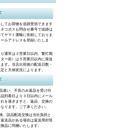
て
心してお荷物を追跡受領できます
・ネコポスも問合せ番号で追跡は
べてヤマト運輸に依頼しておりま
メールアドレスを登録いたしま
より通常は３営業日以内、繁忙期
スター前）は５営業日以内に発送
します。当店出荷後の配送日数・
規定と天候状況によります。
て
お品違い、不良のみ返品を受け付
商品到着日より３日以内にメール
それを過ぎますと、返品、交換の
くなります。ご了承ください。
交換、誤品配送交換は当社負担と
。返送品がある場合は返送用封筒
交換品に同梱いたします。