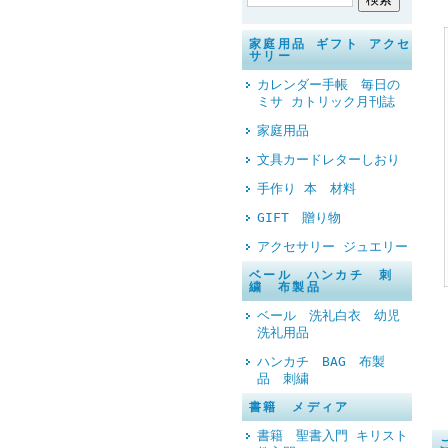
家庭用品 ギフト アクセ
サリー
カレンダー手帳 毎日の
ミサ カトリック月刊誌
家庭用品
文具カードレターしおり
手作り 本 材料
GIFT 贈り物
アクセサリー ジュエリー
ベール ハンカチ 刺
繍 布製品
ベール 洗礼白衣 幼児
洗礼用品
ハンカチ BAG 布製
品 刺繍
書籍 メディア
書籍 聖書入門 キリスト