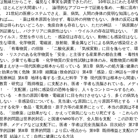
は無縁だからこそ、偏見なく事実を調査できたのだ。 10年以上にわたる研
、ほとんどが大間違い!」。 論理的なアプローチで証拠を集め、一般に流布
。 21世紀の医療システムでさえ、薬、病気、人間の身体の貧弱な知識しか
れば……。 ・薬は根本原因を治せず、毒以外の何物でもない。身体の反応は
疫は得られないどころか、免疫自体も存在しない、ただの神話 ・「病原菌
的証拠なし。バクテリアに病原性はない ・ウイルスの存在証明はない。「
ウイルス」空想を作り出した ・感染症は存在しない。動物にも感染症はなし
生な環境、化学物質、電磁波、放射能、重金属など)による病気が感染症とさ
な、「有毒物質」の排除 ・「二酸化炭素」「気候変動」に目を逸らせて、
HO ・リスクのある化学物質を「安全」と主張する産業界の都合主機 ・毒性
ない。少量でも毒は毒 ・化学物質の安全性試験は単体のみ。複数物質の相乗
書まえがき──現代医療は根本から狂っている 第1章 病気への処方箋:健康の
:効果が無く危険 第3章 細菌論:致命的誤り 第4章「感染」症:神話を一掃
医療神話 第6章 地球を毒する:歪んだ科学 下巻 現代医学は根本から間違
教育・研究は「既得権益」に支配され、医者・学者も洗脳されている。メデ
！ ・「支配層」は特に感染症の恐怖を煽り、人々をコントロールするため
ている ・本当の原因(毒物・電磁波)に目を向けさせないよう、多くの病気
しない ・非感染症についても、見当違いな原因にしたり原因不明とする ・
けする化学・食品・電気通信・原子力等の産業界にとって、本当の原因は不
る。「治療薬」は効果がなく、かえって病気になったり死亡する ・これら
世界的問題は世界的対応」と国連やWHO等の下、全人類を支配 ・この詐欺
学界、メディアなどは支配下に。医者・学者は完全洗脳済み 目次紹介 第7
学的誤解 第8章 世界的問題：より広い視点から 第9章 既得権益と支配のア
本質 結論として：自然に健康になる方法