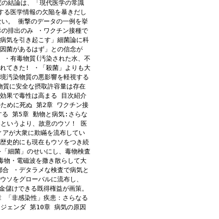
究の結論は、「現代医学の常識
する医学情報の欠陥を暴きだし
ない。 衝撃のデータの一例を挙
毒の排出のみ ・ワクチン接種で
が病気を引き起こす」細菌論に科
原因菌があるはず」との信念が
 ・有毒物質(汚染された水、不
れてきた! ・「殺菌」よりも大
環境汚染物質の悪影響を軽視する
物質に安全な摂取許容量は存在
効果で毒性は高まる 目次紹介
ために死ぬ 第2章 ワクチン接
する 第5章 動物と病気:さらな
いというより、故意のウソ！ 医
ィアが大衆に欺瞞を流布してい
、歴史的にも現在もウソをつき続
を「細菌」のせいにし、毒物検査
毒物・電磁波を撒き散らして大
都合 ・デタラメな検査で病気と
のウソをグローバルに流布し、
で金儲けできる既得権益が画策。
章 「非感染性」疾患：さらなる
ジェンダ 第10章 病気の原因