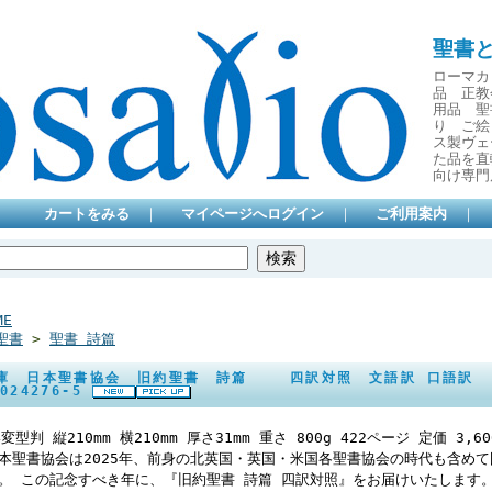
聖書
ローマカ
品 正教
用品 聖
り ご絵
ス製ヴェ
た品を直
向け専門
カートをみる
｜
マイページへログイン
｜
ご利用案内
｜
ME
聖書
>
聖書 詩篇
庫 日本聖書協会 旧約聖書 詩篇 四訳対照 文語訳 口語訳 IS
2024276-5
4変型判 縦210mm 横210mm 厚さ31mm 重さ 800g 422ページ 定価 3,6
本聖書協会は2025年、前身の北英国・英国・米国各聖書協会の時代も含めて
。 この記念すべき年に、『旧約聖書 詩篇 四訳対照』をお届けいたします