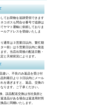
て
心してお荷物を追跡受領できます
・ネコポスも問合せ番号で追跡は
べてヤマト運輸に依頼しておりま
メールアドレスを登録いたしま
より通常は３営業日以内、繁忙期
スター前）は５営業日以内に発送
します。当店出荷後の配送日数・
規定と天候状況によります。
て
お品違い、不良のみ返品を受け付
商品到着日より３日以内にメール
それを過ぎますと、返品、交換の
くなります。ご了承ください。
交換、誤品配送交換は当社負担と
。返送品がある場合は返送用封筒
交換品に同梱いたします。