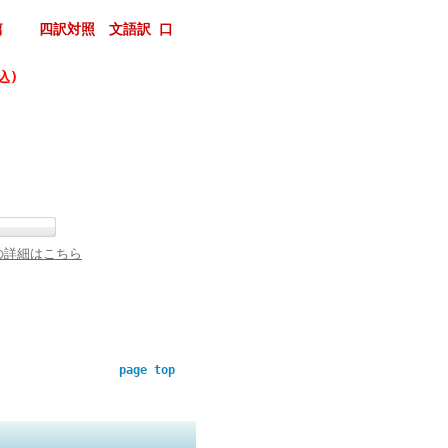
篇 四訳対照 文語訳 口
込)
の詳細はこちら
page top