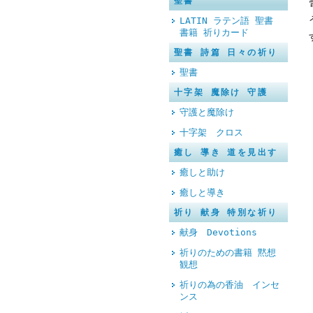
聖書
LATIN ラテン語 聖書
書籍 祈りカード
聖書 詩篇 日々の祈り
聖書
十字架 魔除け 守護
守護と魔除け
十字架 クロス
癒し 導き 道を見出す
癒しと助け
癒しと導き
祈り 献身 特別な祈り
献身 Devotions
祈りのための書籍 黙想
観想
祈りの為の香油 インセ
ンス