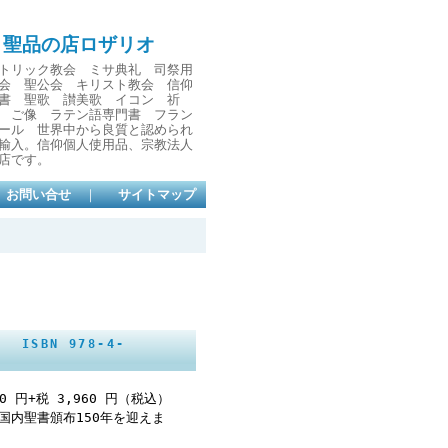
と聖品の店ロザリオ
トリック教会 ミサ典礼 司祭用
会 聖公会 キリスト教会 信仰
書 聖歌 讃美歌 イコン 祈
 ご像 ラテン語専門書 フラン
ール 世界中から良質と認められ
輸入。信仰個人使用品、宗教法人
店です。
お問い合せ
｜
サイトマップ
BN 978-4-
00 円+税 3,960 円（税込）
国内聖書頒布150年を迎えま
。