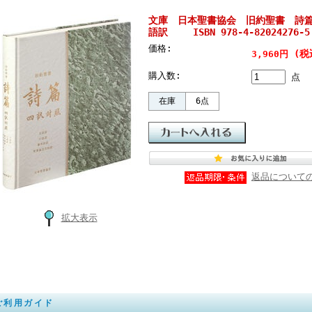
文庫 日本聖書協会 旧約聖書 詩
語訳 ISBN 978-4-82024276-5
価格:
(税
3,960円
購入数:
点
在庫
6点
返品について
拡大表示
ご利用ガイド