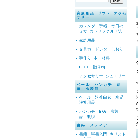
家庭用品 ギフト アクセ
サリー
カレンダー手帳 毎日の
ミサ カトリック月刊誌
家庭用品
文具カードレターしおり
手作り 本 材料
GIFT 贈り物
アクセサリー ジュエリー
ベール ハンカチ 刺
繍 布製品
ベール 洗礼白衣 幼児
洗礼用品
ハンカチ BAG 布製
品 刺繍
書籍 メディア
書籍 聖書入門 キリスト