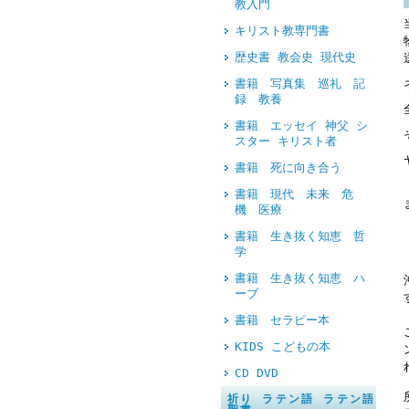
教入門
キリスト教専門書
歴史書 教会史 現代史
書籍 写真集 巡礼 記
録 教養
書籍 エッセイ 神父 シ
スター キリスト者
書籍 死に向き合う
書籍 現代 未来 危
機 医療
書籍 生き抜く知恵 哲
学
書籍 生き抜く知恵 ハ
ーブ
書籍 セラピー本
KIDS こどもの本
CD DVD
祈り ラテン語 ラテン語