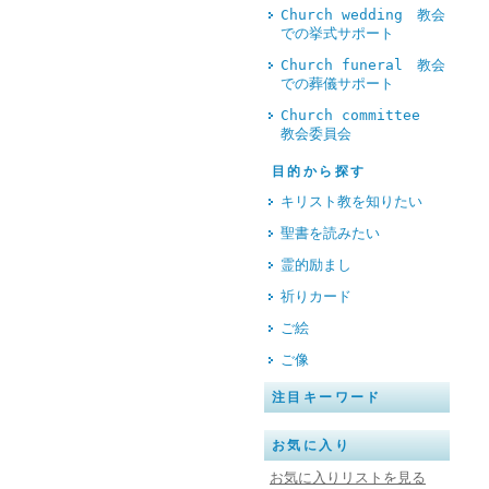
Church wedding 教会
での挙式サポート
Church funeral 教会
での葬儀サポート
Church committee
教会委員会
目的から探す
キリスト教を知りたい
聖書を読みたい
霊的励まし
祈りカード
ご絵
ご像
注目キーワード
お気に入り
お気に入りリストを見る