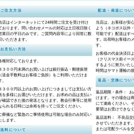
ご注文方法
配送・発送につい
当店はインターネットにて24時間ご注文を受け付け
当店は、お客様が安
ております。問い合わせメールの対応は土日祝日除く
よう（ネコポス以外
営業日の平日のみです。ご質問内容等により回答に数
可能です）配送はす
日いただきます。
す。出荷時お客様の
す。
お支払い方法
お客様の代金決済日
（クリスマス前イー
各種対応しております。
するように努力いた
３３００円未満のお買い上げは銀行振込・郵便振替
時間はヤマト運輸の
（送金手数料はお客様ご負担）をご利用いただけま
返品・交換につい
す。
３３００円以上のお買い上げにつきましては支払い方
返品期限・条件： 
法を多様にお選びいただけます。お求めの品は支払い
けます。その場合は
が確認できた後の発送となります。教会行事等に使用
にて連絡ください。
なられる日時には余裕を持ってご注文ください。
要望はお受けできな
ご葬儀など緊急のご事情使用は可能な場合のみ対応い
返品送料： 不良品
たします。
させていただきます
または宅配ラベルを
送料について