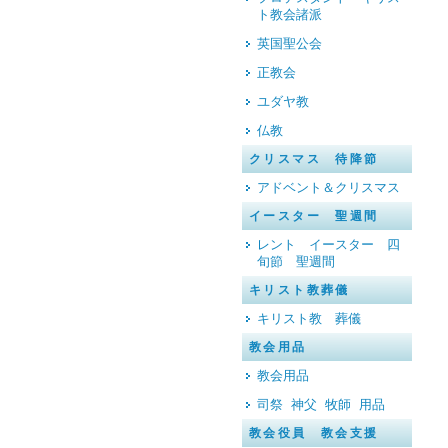
ト教会諸派
英国聖公会
正教会
ユダヤ教
仏教
クリスマス 待降節
アドベント＆クリスマス
イースター 聖週間
レント イースター 四
旬節 聖週間
キリスト教葬儀
キリスト教 葬儀
教会用品
教会用品
司祭 神父 牧師 用品
教会役員 教会支援