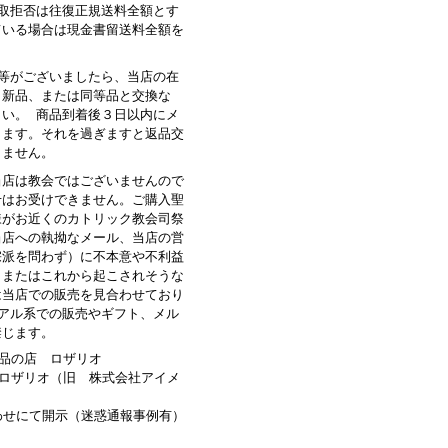
受取拒否は往復正規送料全額とす
ている場合は現金書留送料全額を
品等がございましたら、当店の在
、新品、または同等品と交換な
さい。 商品到着後３日以内にメ
します。それを過ぎますと返品交
きません。
当店は教会ではございませんので
せはお受けできません。ご購入聖
様がお近くのカトリック教会司祭
当店への執拗なメール、当店の営
宗派を問わず）に不本意や不利益
、またはこれから起こされそうな
は当店での販売を見合わせており
ュアル系での販売やギフト、メル
禁じます。
品の店 ロザリオ
ロザリオ（旧 株式会社アイメ
わせにて開示（迷惑通報事例有）