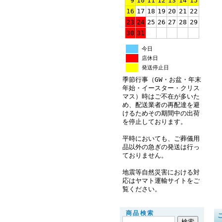
9
10
11
12
13
14
15
16
17
18
19
20
21
22
23
24
25
26
27
28
29
30
31
今日
店休日
発送停止日
季節行事（GW・お盆・年末
年始・イースター・クリス
マス）時はご不在が多いた
め、配送業者の再配達を避
けるためその期間中の出荷
を停止しております。
平時においても、ご葬儀用
品以外の急ぎの発送は行っ
ておりません。
地震等自然災害における対
応はヤマト運輸サイトをご
覧ください。
商品検索