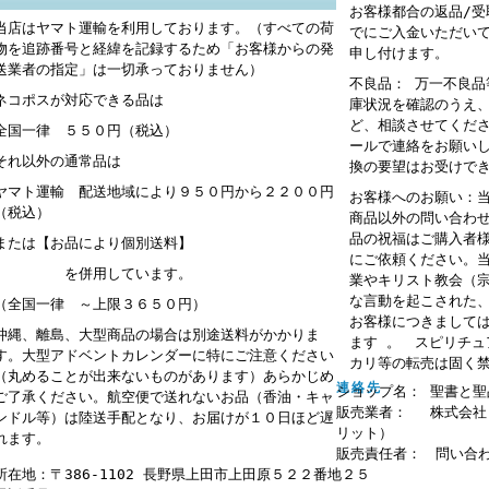
お客様都合の返品/
当店はヤマト運輸を利用しております。（すべての荷
でにご入金いただい
物を追跡番号と経緯を記録するため「お客様からの発
申し付けます。
送業者の指定」は一切承っておりません）
不良品： 万一不良
ネコポスが対応できる品は
庫状況を確認のうえ
ど、相談させてくだ
全国一律 ５５０円（税込）
ールで連絡をお願い
それ以外の通常品は
換の要望はお受けで
ヤマト運輸 配送地域により９５０円から２２００円
お客様へのお願い：
（税込）
商品以外の問い合わ
品の祝福はご購入者
または【お品により個別送料】
にご依頼ください。
を併用しています。
業やキリスト教会（
な言動を起こされた
（全国一律 ～上限３６５０円）
お客様につきまして
沖縄、離島、大型商品の場合は別途送料がかかりま
ます 。 スピリチ
す。大型アドベントカレンダーに特にご注意ください
カリ等の転売は固く
（丸めることが出来ないものがあります）あらかじめ
連絡先
ショップ名： 聖書と聖
ご了承ください。航空便で送れないお品（香油・キャ
販売業者： 株式会社
ンドル等）は陸送手配となり、お届けが１０日ほど遅
リット）
れます。
販売責任者： 問い合
所在地：〒386-1102 長野県上田市上田原５２２番地２５