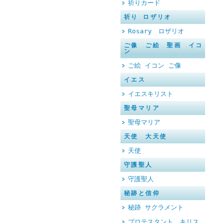
祈りカード
祈り ロザリオ
Rosary ロザリオ
ご像 ご絵 聖画 イコ
ン
ご絵 イコン ご像
イエス
イエスキリスト
聖母マリア
聖母マリア
天使 大天使
天使
守護聖人
守護聖人
秘跡と信仰
秘跡 サクラメント
プロテスタント キリス