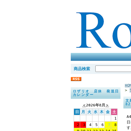
商品検索
HO
>
ロザリオ 店休 発送日
カレンダー
文
8
＜
2026年8月
＞
日
月
火
水
木
金
土
A
1
日
2
3
4
5
6
7
8
す