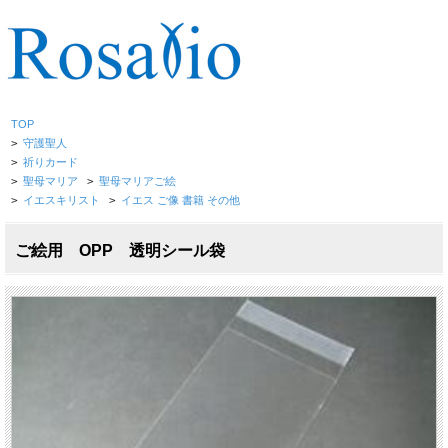
TOP
>
守護聖人
>
祈りカード
>
聖母マリア
>
聖母マリアご絵
>
イエスキリスト
>
イエス ご像 書籍 その他
ご絵用 OPP 透明シール袋