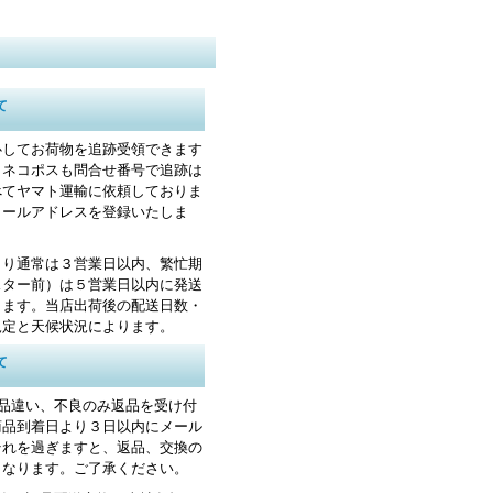
て
心してお荷物を追跡受領できます
・ネコポスも問合せ番号で追跡は
べてヤマト運輸に依頼しておりま
メールアドレスを登録いたしま
より通常は３営業日以内、繁忙期
スター前）は５営業日以内に発送
します。当店出荷後の配送日数・
規定と天候状況によります。
て
お品違い、不良のみ返品を受け付
商品到着日より３日以内にメール
それを過ぎますと、返品、交換の
くなります。ご了承ください。