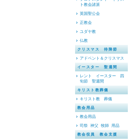
ト教会諸派
英国聖公会
正教会
ユダヤ教
仏教
クリスマス 待降節
アドベント＆クリスマス
イースター 聖週間
レント イースター 四
旬節 聖週間
キリスト教葬儀
キリスト教 葬儀
教会用品
教会用品
司祭 神父 牧師 用品
教会役員 教会支援