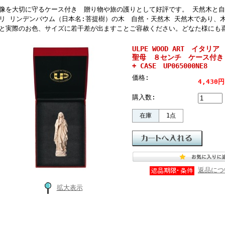
像を大切に守るケース付き 贈り物や旅の護りとして好評です。 天然木と自
リ リンデンバウム（日本名:菩提樹）の木 自然・天然木 天然木であり、
と実際のお色、サイズに若干差が出ますことご容赦ください。どなた様にも
ULPE WOOD ART イタ
聖母 ８センチ ケース付き OUR
+ CASE UP065000NE8
価格:
4,430
購入数:
在庫
1点
返品につ
拡大表示