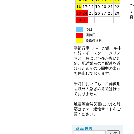
9
10
11
12
13
14
15
ご
16
17
18
19
20
21
22
ミ
23
24
25
26
27
28
29
真
30
31
今日
店休日
発送停止日
季節行事（GW・お盆・年末
年始・イースター・クリス
マス）時はご不在が多いた
め、配送業者の再配達を避
けるためその期間中の出荷
を停止しております。
平時においても、ご葬儀用
品以外の急ぎの発送は行っ
ておりません。
地震等自然災害における対
応はヤマト運輸サイトをご
覧ください。
商品検索