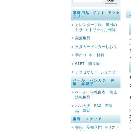
家庭用品 ギフト アクセ
サリー
カレンダー手帳 毎日の
ミサ カトリック月刊誌
家庭用品
文具カードレターしおり
手作り 本 材料
GIFT 贈り物
アクセサリー ジュエリー
ベール ハンカチ 刺
繍 布製品
ベール 洗礼白衣 幼児
洗礼用品
ハンカチ BAG 布製
品 刺繍
書籍 メディア
書籍 聖書入門 キリスト