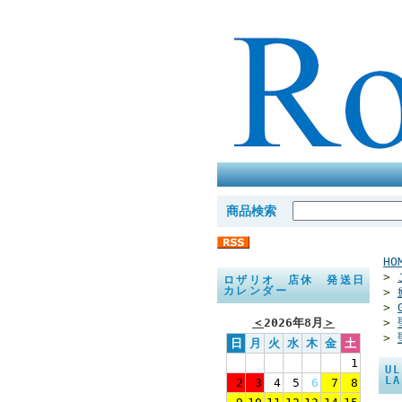
商品検索
HO
>
ロザリオ 店休 発送日
カレンダー
>
>
＜
2026年8月
＞
>
>
日
月
火
水
木
金
土
1
U
L
2
3
4
5
6
7
8