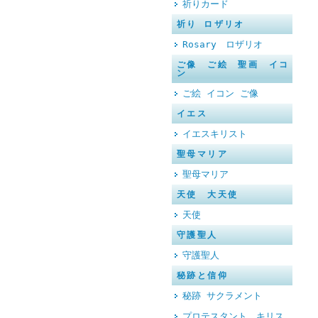
祈りカード
祈り ロザリオ
Rosary ロザリオ
ご像 ご絵 聖画 イコ
ン
ご絵 イコン ご像
イエス
イエスキリスト
聖母マリア
聖母マリア
天使 大天使
天使
守護聖人
守護聖人
秘跡と信仰
秘跡 サクラメント
プロテスタント キリス