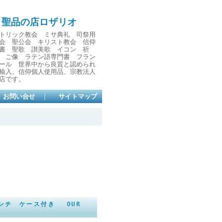
と聖品の店ロザリオ
トリック教会 ミサ典礼 司祭用
会 聖公会 キリスト教会 信仰
書 聖歌 讃美歌 イコン 祈
 ご像 ラテン語専門書 フラン
ール 世界中から良質と認められ
輸入。信仰個人使用品、宗教法人
店です。
お問い合せ
｜
サイトマップ
センチ ケース付き OUR