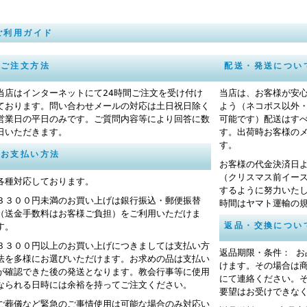
ご利用ガイド
ご注文方法
配送・発送につい
当店はインターネットにて24時間ご注文を受け付け
当店は、お客様が安
ております。問い合わせメールの対応は土日祝日除く
よう（ネコポス以外
営業日の平日のみです。ご質問内容等により回答に数
可能です）配送はす
日いただきます。
す。出荷時お客様の
す。
お支払い方法
お客様の代金決済日
（クリスマス前イー
各種対応しております。
するように努力いた
３３００円未満のお買い上げは銀行振込・郵便振替
時間はヤマト運輸の
（送金手数料はお客様ご負担）をご利用いただけま
返品・交換につい
す。
３３００円以上のお買い上げにつきましては支払い方
返品期限・条件： 
法を多様にお選びいただけます。お求めの品は支払い
けます。その場合は
が確認できた後の発送となります。教会行事等に使用
にて連絡ください。
なられる日時には余裕を持ってご注文ください。
要望はお受けできな
ご葬儀など緊急のご事情使用は可能な場合のみ対応い