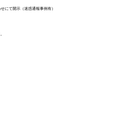
わせにて開示（迷惑通報事例有）
す。