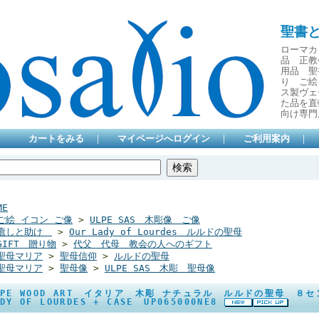
聖書
ローマカ
品 正教
用品 聖
り ご絵
ス製ヴェ
た品を直
向け専門
カートをみる
｜
マイページへログイン
｜
ご利用案内
｜
ME
ご絵 イコン ご像
>
ULPE SAS 木彫像 ご像
癒しと助け
>
Our Lady of Lourdes ルルドの聖母
GIFT 贈り物
>
代父 代母 教会の人へのギフト
聖母マリア
>
聖母信仰
>
ルルドの聖母
聖母マリア
>
聖母像
>
ULPE SAS 木彫 聖母像
LPE WOOD ART イタリア 木彫 ナチュラル ルルドの聖母 ８
ADY OF LOURDES + CASE UP065000NE8