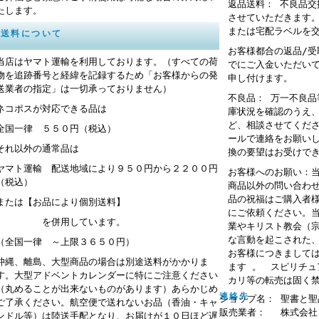
返品送料： 不良品
たします。
させていただきます
または宅配ラベルを
送料について
お客様都合の返品/
当店はヤマト運輸を利用しております。（すべての荷
でにご入金いただい
物を追跡番号と経緯を記録するため「お客様からの発
申し付けます。
送業者の指定」は一切承っておりません）
不良品： 万一不良
ネコポスが対応できる品は
庫状況を確認のうえ
ど、相談させてくだ
全国一律 ５５０円（税込）
ールで連絡をお願い
それ以外の通常品は
換の要望はお受けで
ヤマト運輸 配送地域により９５０円から２２００円
お客様へのお願い：
（税込）
商品以外の問い合わ
品の祝福はご購入者
または【お品により個別送料】
にご依頼ください。
を併用しています。
業やキリスト教会（
な言動を起こされた
（全国一律 ～上限３６５０円）
お客様につきまして
沖縄、離島、大型商品の場合は別途送料がかかりま
ます 。 スピリチ
す。大型アドベントカレンダーに特にご注意ください
カリ等の転売は固く
（丸めることが出来ないものがあります）あらかじめ
連絡先
ショップ名： 聖書と聖
ご了承ください。航空便で送れないお品（香油・キャ
販売業者： 株式会社
ンドル等）は陸送手配となり、お届けが１０日ほど遅