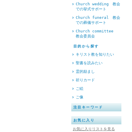
Church wedding 教会
での挙式サポート
Church funeral 教会
での葬儀サポート
Church committee
教会委員会
目的から探す
キリスト教を知りたい
聖書を読みたい
霊的励まし
祈りカード
ご絵
ご像
注目キーワード
お気に入り
お気に入りリストを見る