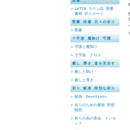
聖書
LATIN ラテン語 聖書
書籍 祈りカード
聖書 詩篇 日々の祈り
聖書
十字架 魔除け 守護
守護と魔除け
十字架 クロス
癒し 導き 道を見出す
癒しと助け
癒しと導き
祈り 献身 特別な祈り
献身 Devotions
祈りのための書籍 黙想
観想
祈りの為の香油 インセ
ンス