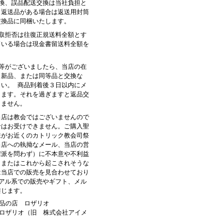
交換、誤品配送交換は当社負担と
。返送品がある場合は返送用封筒
交換品に同梱いたします。
受取拒否は往復正規送料全額とす
ている場合は現金書留送料全額を
品等がございましたら、当店の在
、新品、または同等品と交換な
さい。 商品到着後３日以内にメ
します。それを過ぎますと返品交
きません。
当店は教会ではございませんので
せはお受けできません。ご購入聖
様がお近くのカトリック教会司祭
当店への執拗なメール、当店の営
宗派を問わず）に不本意や不利益
、またはこれから起こされそうな
は当店での販売を見合わせており
ュアル系での販売やギフト、メル
禁じます。
品の店 ロザリオ
ロザリオ（旧 株式会社アイメ