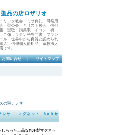
と聖品の店ロザリオ
トリック教会 ミサ典礼 司祭用
会 聖公会 キリスト教会 信仰
書 聖歌 讃美歌 イコン 祈
 ご像 ラテン語専門書 フラン
ール 世界中から良質と認められ
輸入。信仰個人使用品、宗教法人
店です。
お問い合せ
｜
サイトマップ
スの聖テレサ
スの聖テレサ マグネット ６×９セ
しらった上品なMDF製マグネッ