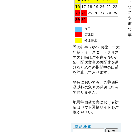
9
10
11
12
13
14
15
ト
セ
16
17
18
19
20
21
22
ク
23
24
25
26
27
28
29
う
30
31
ま
な
今日
宗
店休日
発送停止日
季節行事（GW・お盆・年末
年始・イースター・クリス
マス）時はご不在が多いた
め、配送業者の再配達を避
けるためその期間中の出荷
を停止しております。
平時においても、ご葬儀用
品以外の急ぎの発送は行っ
ておりません。
地震等自然災害における対
応はヤマト運輸サイトをご
覧ください。
商品検索