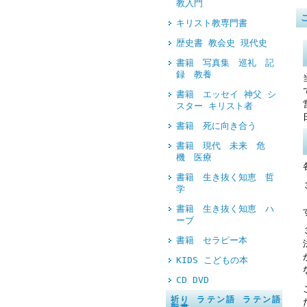
教入門
キリスト教専門書
歴史書 教会史 現代史
書籍 写真集 巡礼 記
録 教養
書籍 エッセイ 神父 シ
スター キリスト者
書籍 死に向き合う
書籍 現代 未来 危
機 医療
書籍 生き抜く知恵 哲
学
書籍 生き抜く知恵 ハ
ーブ
書籍 セラピー本
KIDS こどもの本
CD DVD
祈り ラテン語 ラテン語