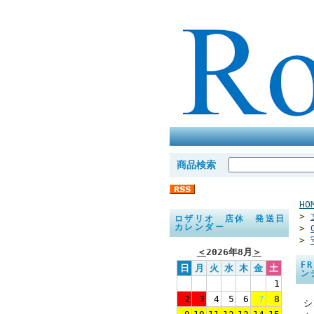
商品検索
HO
>
ロザリオ 店休 発送日
カレンダー
>
>
＜
2026年8月
＞
F
日
月
火
水
木
金
土
1
2
3
4
5
6
7
8
シ