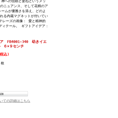
、神への信頼と委ねというメッ
色のニュアンス、そして花柄のア
レームが優雅さを添え、どのよ
られる内蔵マグネットが付いてい
聖テレーズの画像： 愛と精神的
ディテール。 ギフトアイデア：
タリア FB4001-340 幼きイエ
 ６×９センチ
(税込)
枚
いての詳細はこちら