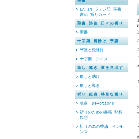
聖書
LATIN ラテン語 聖書
書籍 祈りカード
聖書 詩篇 日々の祈り
聖書
十字架 魔除け 守護
守護と魔除け
十字架 クロス
癒し 導き 道を見出す
癒しと助け
癒しと導き
祈り 献身 特別な祈り
献身 Devotions
祈りのための書籍 黙想
観想
祈りの為の香油 インセ
ンス