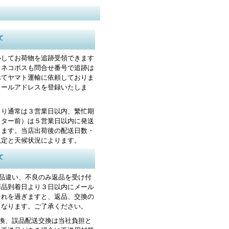
て
心してお荷物を追跡受領できます
・ネコポスも問合せ番号で追跡は
べてヤマト運輸に依頼しておりま
メールアドレスを登録いたしま
より通常は３営業日以内、繁忙期
スター前）は５営業日以内に発送
します。当店出荷後の配送日数・
規定と天候状況によります。
て
お品違い、不良のみ返品を受け付
商品到着日より３日以内にメール
それを過ぎますと、返品、交換の
くなります。ご了承ください。
交換、誤品配送交換は当社負担と