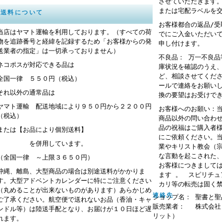
させていただきます
または宅配ラベルを
送料について
お客様都合の返品/
当店はヤマト運輸を利用しております。（すべての荷
でにご入金いただい
物を追跡番号と経緯を記録するため「お客様からの発
申し付けます。
送業者の指定」は一切承っておりません）
不良品： 万一不良
ネコポスが対応できる品は
庫状況を確認のうえ
ど、相談させてくだ
全国一律 ５５０円（税込）
ールで連絡をお願い
それ以外の通常品は
換の要望はお受けで
ヤマト運輸 配送地域により９５０円から２２００円
お客様へのお願い：
（税込）
商品以外の問い合わ
品の祝福はご購入者
または【お品により個別送料】
にご依頼ください。
を併用しています。
業やキリスト教会（
な言動を起こされた
（全国一律 ～上限３６５０円）
お客様につきまして
沖縄、離島、大型商品の場合は別途送料がかかりま
ます 。 スピリチ
す。大型アドベントカレンダーに特にご注意ください
カリ等の転売は固く
（丸めることが出来ないものがあります）あらかじめ
連絡先
ショップ名： 聖書と聖
ご了承ください。航空便で送れないお品（香油・キャ
販売業者： 株式会社
ンドル等）は陸送手配となり、お届けが１０日ほど遅
リット）
れます。