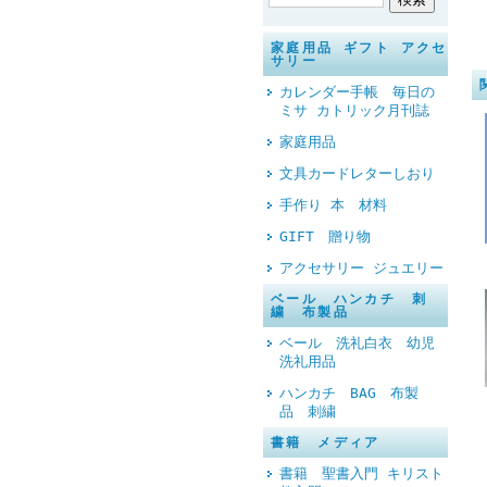
家庭用品 ギフト アクセ
サリー
カレンダー手帳 毎日の
ミサ カトリック月刊誌
家庭用品
文具カードレターしおり
手作り 本 材料
GIFT 贈り物
アクセサリー ジュエリー
ベール ハンカチ 刺
繍 布製品
ベール 洗礼白衣 幼児
洗礼用品
ハンカチ BAG 布製
品 刺繍
書籍 メディア
書籍 聖書入門 キリスト