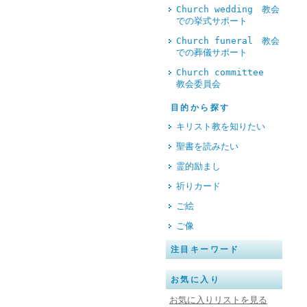
Church wedding 教会
での挙式サポート
Church funeral 教会
での葬儀サポート
Church committee
教会委員会
目的から探す
キリスト教を知りたい
聖書を読みたい
霊的励まし
祈りカード
ご絵
ご像
注目キーワード
お気に入り
お気に入りリストを見る