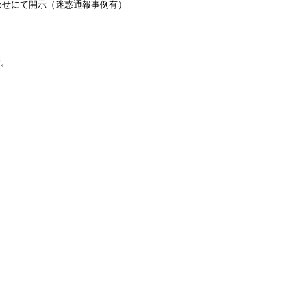
わせにて開示（迷惑通報事例有）
す。