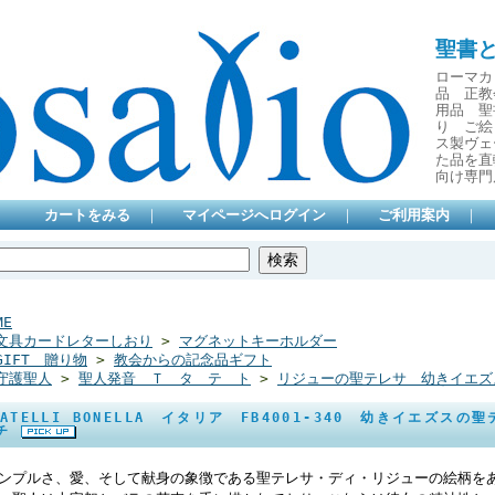
聖書
ローマカ
品 正教
用品 聖
り ご絵
ス製ヴェ
た品を直
向け専門
カートをみる
｜
マイページへログイン
｜
ご利用案内
｜
ME
文具カードレターしおり
>
マグネットキーホルダー
GIFT 贈り物
>
教会からの記念品ギフト
守護聖人
>
聖人発音 Ｔ タ テ ト
>
リジューの聖テレサ 幼きイエズ
RATELLI BONELLA イタリア FB4001-340 幼きイエズ
ンチ
ンプルさ、愛、そして献身の象徴である聖テレサ・ディ・リジューの絵柄をあ