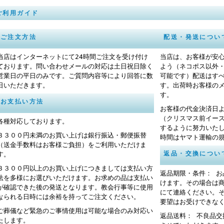
ご利用ガイド
ご注文方法
配送・発送につい
当店はインターネットにて24時間ご注文を受け付け
当店は、お客様が安
ております。問い合わせメールの対応は土日祝日除く
よう（ネコポス以外
営業日の平日のみです。ご質問内容等により回答に数
可能です）配送はす
日いただきます。
す。出荷時お客様の
す。
お支払い方法
お客様の代金決済日
（クリスマス前イー
各種対応しております。
するように努力いた
３３００円未満のお買い上げは銀行振込・郵便振替
時間はヤマト運輸の
（送金手数料はお客様ご負担）をご利用いただけま
返品・交換につい
す。
３３００円以上のお買い上げにつきましては支払い方
返品期限・条件： 
法を多様にお選びいただけます。お求めの品は支払い
けます。その場合は
が確認できた後の発送となります。教会行事等に使用
にて連絡ください。
なられる日時には余裕を持ってご注文ください。
要望はお受けできな
ご葬儀など緊急のご事情使用は可能な場合のみ対応い
返品送料： 不良品
たします。