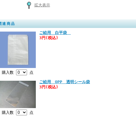
拡大表示
関連商品
ご絵用 白平袋
3円(税込)
購入数
点
ご絵用 OPP 透明シール袋
3円(税込)
購入数
点