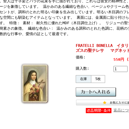
。聖人は十字架とバラの花束を手に描かれており、これらは彼女の精神性と
ージを象徴しています。 温かみのある繊細な色合い、ベージュやクリーム
セントが、調和のとれた明るい印象を生み出しています。明るい木目調のフ
な空間にも馴染むアイテムとなっています。 裏面には、金属面に貼り付け
す。 特徴： 素材： 耐久性に優れたMDF（木目調仕上げ）。 リジューの
簡素さの象徴。 繊細な色合い： 温かみのある調和のとれた色調に、花柄の
教的な行事や、愛情の証として最適です。
FRATELLI BONELLA イ
ズスの聖テレサ マグネット
価格:
550円
購入数:
在庫
5枚
返品につ