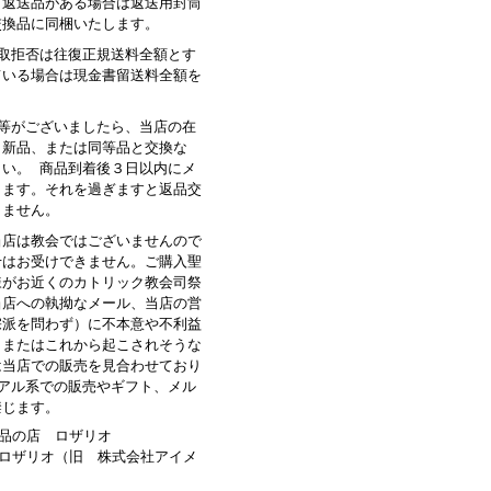
。返送品がある場合は返送用封筒
交換品に同梱いたします。
受取拒否は往復正規送料全額とす
ている場合は現金書留送料全額を
品等がございましたら、当店の在
、新品、または同等品と交換な
さい。 商品到着後３日以内にメ
します。それを過ぎますと返品交
きません。
当店は教会ではございませんので
せはお受けできません。ご購入聖
様がお近くのカトリック教会司祭
当店への執拗なメール、当店の営
宗派を問わず）に不本意や不利益
、またはこれから起こされそうな
は当店での販売を見合わせており
ュアル系での販売やギフト、メル
禁じます。
品の店 ロザリオ
ロザリオ（旧 株式会社アイメ