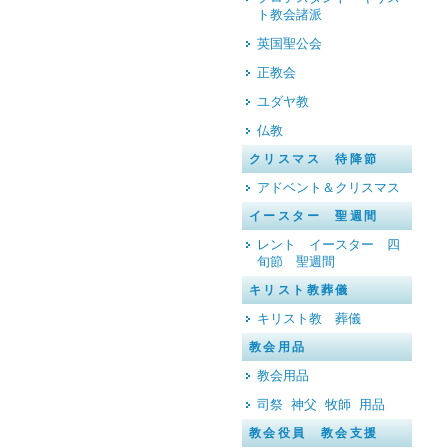
ト教会諸派
英国聖公会
正教会
ユダヤ教
仏教
クリスマス 待降節
アドベント＆クリスマス
イースター 聖週間
レント イースター 四
旬節 聖週間
キリスト教葬儀
キリスト教 葬儀
教会用品
教会用品
司祭 神父 牧師 用品
教会役員 教会支援