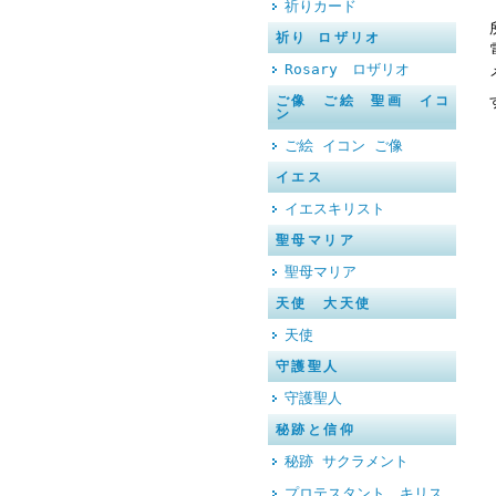
祈りカード
祈り ロザリオ
Rosary ロザリオ
ご像 ご絵 聖画 イコ
ン
ご絵 イコン ご像
イエス
イエスキリスト
聖母マリア
聖母マリア
天使 大天使
天使
守護聖人
守護聖人
秘跡と信仰
秘跡 サクラメント
プロテスタント キリス