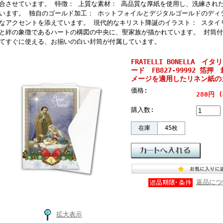
合させています。 特徴： 上質な素材： 高品質な厚紙を使用し、洗練され
います。 独自のゴールド加工： ホットフォイルとデジタルゴールドのディ
なアクセントを添えています。 現代的なキリスト降誕のイラスト： スタイ
と絆の象徴であるハートの構図の中央に、聖家族が描かれています。 封筒付
てすぐに使える、お揃いの白い封筒が付属しています。
FRATELLI BONELLA
ード FB827-99992 
メージを適用したリネン紙の
価格:
280円
購入数:
在庫
45枚
返品につ
拡大表示