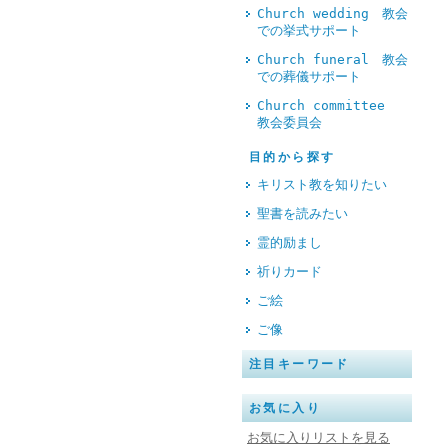
Church wedding 教会
での挙式サポート
Church funeral 教会
での葬儀サポート
Church committee
教会委員会
目的から探す
キリスト教を知りたい
聖書を読みたい
霊的励まし
祈りカード
ご絵
ご像
注目キーワード
お気に入り
お気に入りリストを見る