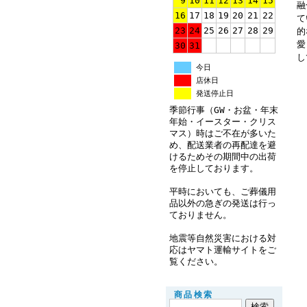
9
10
11
12
13
14
15
融
16
17
18
19
20
21
22
て
23
24
25
26
27
28
29
的
愛
30
31
し
今日
店休日
発送停止日
季節行事（GW・お盆・年末
年始・イースター・クリス
マス）時はご不在が多いた
め、配送業者の再配達を避
けるためその期間中の出荷
を停止しております。
平時においても、ご葬儀用
品以外の急ぎの発送は行っ
ておりません。
地震等自然災害における対
応はヤマト運輸サイトをご
覧ください。
商品検索