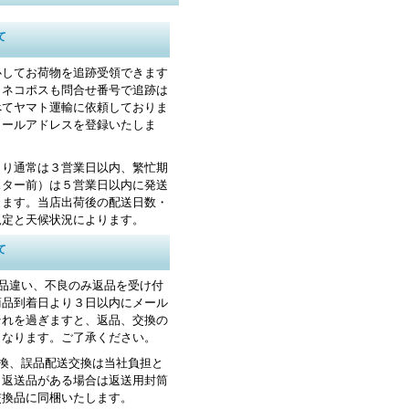
て
心してお荷物を追跡受領できます
・ネコポスも問合せ番号で追跡は
べてヤマト運輸に依頼しておりま
メールアドレスを登録いたしま
より通常は３営業日以内、繁忙期
スター前）は５営業日以内に発送
します。当店出荷後の配送日数・
規定と天候状況によります。
て
お品違い、不良のみ返品を受け付
商品到着日より３日以内にメール
それを過ぎますと、返品、交換の
くなります。ご了承ください。
交換、誤品配送交換は当社負担と
。返送品がある場合は返送用封筒
交換品に同梱いたします。