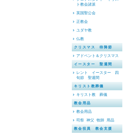
ト教会諸派
英国聖公会
正教会
ユダヤ教
仏教
クリスマス 待降節
アドベント＆クリスマス
イースター 聖週間
レント イースター 四
旬節 聖週間
キリスト教葬儀
キリスト教 葬儀
教会用品
教会用品
司祭 神父 牧師 用品
教会役員 教会支援