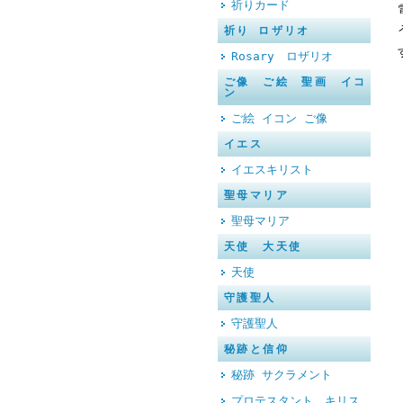
祈りカード
祈り ロザリオ
Rosary ロザリオ
ご像 ご絵 聖画 イコ
ン
ご絵 イコン ご像
イエス
イエスキリスト
聖母マリア
聖母マリア
天使 大天使
天使
守護聖人
守護聖人
秘跡と信仰
秘跡 サクラメント
プロテスタント キリス