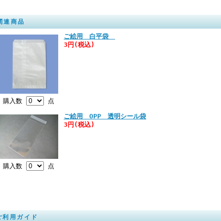
関連商品
ご絵用 白平袋
3円(税込)
購入数
点
ご絵用 OPP 透明シール袋
3円(税込)
購入数
点
ご利用ガイド