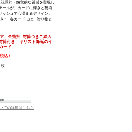
た視覚的・触覚的な質感を実現し
テールが、カードに輝きと芸術
リッシュで心温まるデザイン。
き： 各カードには、贈り物と
 イタリア 金箔押 封筒つきご絵カ
箔押 封筒付き キリスト降誕のイ
カード
(税込)
枚
いての詳細はこちら