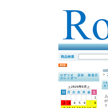
商品検索
HO
>
ロザリオ 店休 発送日
カレンダー
F
キ
＜
2026年8月
＞
日
月
火
水
木
金
土
上
1
が
2
3
4
5
6
7
8
リ