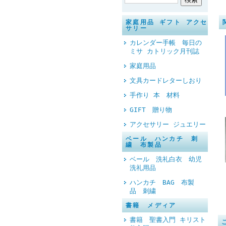
家庭用品 ギフト アクセ
サリー
カレンダー手帳 毎日の
ミサ カトリック月刊誌
家庭用品
文具カードレターしおり
手作り 本 材料
GIFT 贈り物
アクセサリー ジュエリー
ベール ハンカチ 刺
繍 布製品
ベール 洗礼白衣 幼児
洗礼用品
ハンカチ BAG 布製
品 刺繍
書籍 メディア
書籍 聖書入門 キリスト