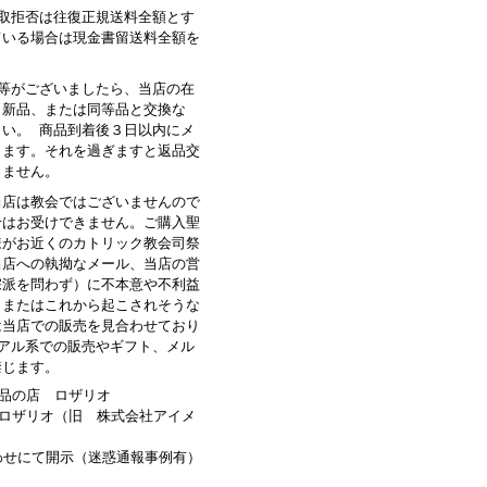
受取拒否は往復正規送料全額とす
ている場合は現金書留送料全額を
品等がございましたら、当店の在
、新品、または同等品と交換な
さい。 商品到着後３日以内にメ
します。それを過ぎますと返品交
きません。
当店は教会ではございませんので
せはお受けできません。ご購入聖
様がお近くのカトリック教会司祭
当店への執拗なメール、当店の営
宗派を問わず）に不本意や不利益
、またはこれから起こされそうな
は当店での販売を見合わせており
ュアル系での販売やギフト、メル
禁じます。
品の店 ロザリオ
ロザリオ（旧 株式会社アイメ
わせにて開示（迷惑通報事例有）