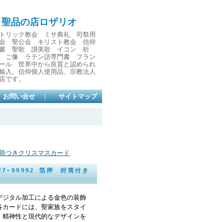
と聖品の店ロザリオ
トリック教会 ミサ典礼 司祭用
会 聖公会 キリスト教会 信仰
書 聖歌 讃美歌 イコン 祈
 ご像 ラテン語専門書 フラン
ール 世界中から良質と認められ
輸入。信仰個人使用品、宗教法人
店です。
お問い合せ
｜
サイトマップ
筒つきクリスマスカード
827-99992 箔押 封筒付き
デジタル加工による金色の装飾
各カードには、聖家族をスタイ
、精神性と現代的なデザインを