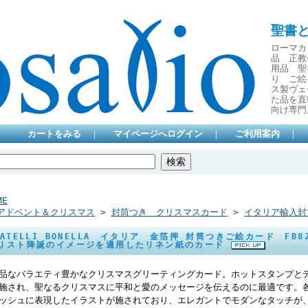
聖書
ローマカ
品 正教
用品 聖
り ご絵
ス製ヴェ
た品を直
向け専門
カートをみる
｜
マイページへログイン
｜
ご利用案内
｜
ME
アドベント＆クリスマス
>
封筒つき クリスマスカード
>
イタリア輸入封
RATELLI BONELLA イタリア 金箔押 封筒つきご絵カード FB
リスト降誕のイメージを適用したリネン紙のカード
品なバラエティ豊かなクリスマスグリーティングカード。ホットスタンプと
施され、聖なるクリスマスに平和と愛のメッセージを伝えるのに最適です。
ッシュに表現したイラストが施されており、エレガントでモダンなタッチが