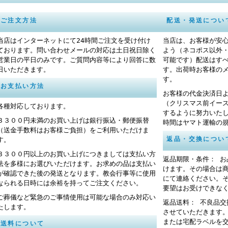
ご注文方法
配送・発送につい
当店はインターネットにて24時間ご注文を受け付け
当店は、お客様が安
ております。問い合わせメールの対応は土日祝日除く
よう（ネコポス以外
営業日の平日のみです。ご質問内容等により回答に数
可能です）配送はす
日いただきます。
す。出荷時お客様の
す。
お支払い方法
お客様の代金決済日
（クリスマス前イー
各種対応しております。
するように努力いた
３３００円未満のお買い上げは銀行振込・郵便振替
時間はヤマト運輸の
（送金手数料はお客様ご負担）をご利用いただけま
返品・交換につい
す。
３３００円以上のお買い上げにつきましては支払い方
返品期限・条件： 
法を多様にお選びいただけます。お求めの品は支払い
けます。その場合は
が確認できた後の発送となります。教会行事等に使用
にて連絡ください。
なられる日時には余裕を持ってご注文ください。
要望はお受けできな
ご葬儀など緊急のご事情使用は可能な場合のみ対応い
返品送料： 不良品
たします。
させていただきます
または宅配ラベルを
送料について