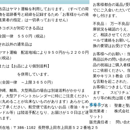
お客様都合の返品/
当店はヤマト運輸を利用しております。（すべての荷
でにご入金いただい
物を追跡番号と経緯を記録するため「お客様からの発
申し付けます。
送業者の指定」は一切承っておりません）
不良品： 万一不良
ネコポスが対応できる品は
庫状況を確認のうえ
ど、相談させてくだ
全国一律 ５５０円（税込）
ールで連絡をお願い
それ以外の通常品は
換の要望はお受けで
ヤマト運輸 配送地域により９５０円から２２００円
お客様へのお願い：
（税込）
商品以外の問い合わ
品の祝福はご購入者
または【お品により個別送料】
にご依頼ください。
を併用しています。
業やキリスト教会（
な言動を起こされた
（全国一律 ～上限３６５０円）
お客様につきまして
沖縄、離島、大型商品の場合は別途送料がかかりま
ます 。 スピリチ
す。大型アドベントカレンダーに特にご注意ください
カリ等の転売は固く
（丸めることが出来ないものがあります）あらかじめ
連絡先
ショップ名： 聖書と聖
ご了承ください。航空便で送れないお品（香油・キャ
販売業者： 株式会社
ンドル等）は陸送手配となり、お届けが１０日ほど遅
リット）
れます。
販売責任者： 問い合
所在地：〒386-1102 長野県上田市上田原５２２番地２５