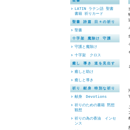
聖書
LATIN ラテン語 聖書
書籍 祈りカード
聖書 詩篇 日々の祈り
聖書
十字架 魔除け 守護
守護と魔除け
十字架 クロス
癒し 導き 道を見出す
癒しと助け
癒しと導き
祈り 献身 特別な祈り
献身 Devotions
祈りのための書籍 黙想
観想
祈りの為の香油 インセ
ンス