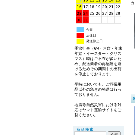
9
10
11
12
13
14
15
カ
16
17
18
19
20
21
22
23
24
25
26
27
28
29
30
31
今日
店休日
発送停止日
季節行事（GW・お盆・年末
年始・イースター・クリス
マス）時はご不在が多いた
め、配送業者の再配達を避
けるためその期間中の出荷
を停止しております。
平時においても、ご葬儀用
品以外の急ぎの発送は行っ
ておりません。
地震等自然災害における対
応はヤマト運輸サイトをご
覧ください。
商品検索