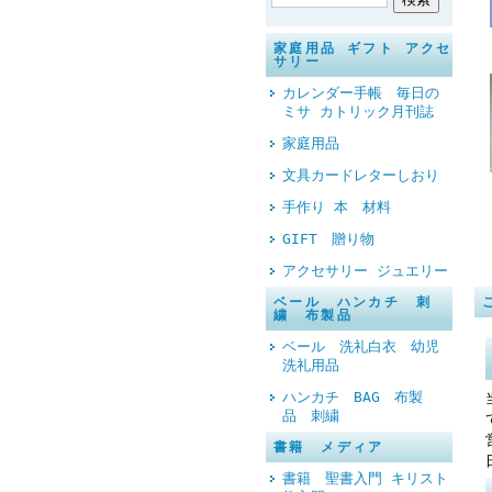
家庭用品 ギフト アクセ
サリー
カレンダー手帳 毎日の
ミサ カトリック月刊誌
家庭用品
文具カードレターしおり
手作り 本 材料
GIFT 贈り物
アクセサリー ジュエリー
ベール ハンカチ 刺
繍 布製品
ベール 洗礼白衣 幼児
洗礼用品
ハンカチ BAG 布製
品 刺繍
書籍 メディア
書籍 聖書入門 キリスト