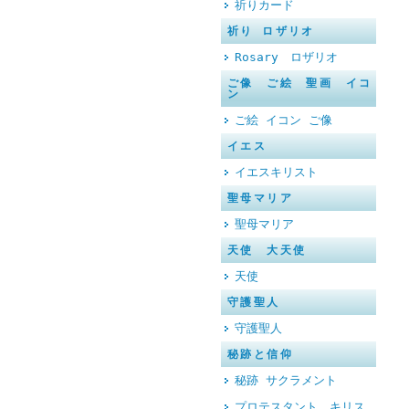
祈りカード
祈り ロザリオ
Rosary ロザリオ
ご像 ご絵 聖画 イコ
ン
ご絵 イコン ご像
イエス
イエスキリスト
聖母マリア
聖母マリア
天使 大天使
天使
守護聖人
守護聖人
秘跡と信仰
秘跡 サクラメント
プロテスタント キリス