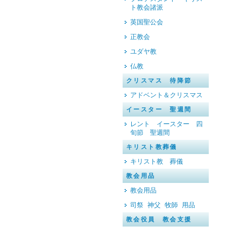
ト教会諸派
英国聖公会
正教会
ユダヤ教
仏教
クリスマス 待降節
アドベント＆クリスマス
イースター 聖週間
レント イースター 四
旬節 聖週間
キリスト教葬儀
キリスト教 葬儀
教会用品
教会用品
司祭 神父 牧師 用品
教会役員 教会支援