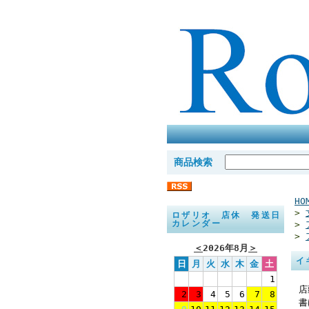
商品検索
HO
>
ロザリオ 店休 発送日
カレンダー
>
>
＜
2026年8月
＞
イ
日
月
火
水
木
金
土
1
店
2
3
4
5
6
7
8
書