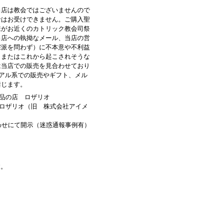
当店は教会ではございませんので
せはお受けできません。ご購入聖
様がお近くのカトリック教会司祭
当店への執拗なメール、当店の営
宗派を問わず）に不本意や不利益
、またはこれから起こされそうな
は当店での販売を見合わせており
ュアル系での販売やギフト、メル
禁じます。
品の店 ロザリオ
ロザリオ（旧 株式会社アイメ
わせにて開示（迷惑通報事例有）
す。