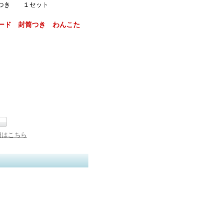
筒つき １セット
カード 封筒つき わんこた
細はこちら