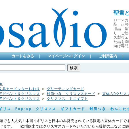
聖書
ローマカ
品 正教
用品 聖
り ご絵
ス製ヴェ
た品を直
向け専門
カートをみる
｜
マイページへログイン
｜
ご利用案内
｜
ME
文具カードレターしおり
>
グリーティングカード
アドベント＆クリスマス
>
封筒つき クリスマスカード
>
立体３Dクリス
アドベント＆クリスマス
>
クリスマス ミニギフト
ギリス Pop-up クリスマス ギフトカード 封筒つき わんこたち
頭でも大人気！本国イギリスと日本のみ発売されている限定の立体カードで
けます。 欧州欧米ではクリスマスカードをいただいたら暖炉の上などに飾