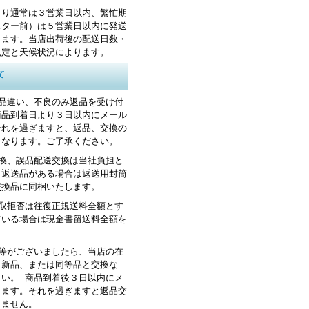
より通常は３営業日以内、繁忙期
スター前）は５営業日以内に発送
します。当店出荷後の配送日数・
規定と天候状況によります。
て
お品違い、不良のみ返品を受け付
商品到着日より３日以内にメール
それを過ぎますと、返品、交換の
くなります。ご了承ください。
交換、誤品配送交換は当社負担と
。返送品がある場合は返送用封筒
交換品に同梱いたします。
受取拒否は往復正規送料全額とす
ている場合は現金書留送料全額を
品等がございましたら、当店の在
、新品、または同等品と交換な
さい。 商品到着後３日以内にメ
します。それを過ぎますと返品交
きません。