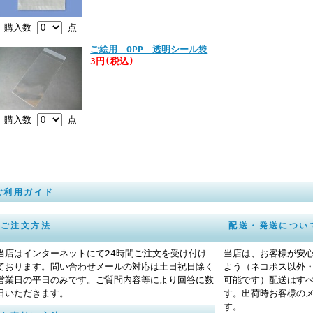
購入数
点
ご絵用 OPP 透明シール袋
3円(税込)
購入数
点
ご利用ガイド
ご注文方法
配送・発送につい
当店はインターネットにて24時間ご注文を受け付け
当店は、お客様が安
ております。問い合わせメールの対応は土日祝日除く
よう（ネコポス以外
営業日の平日のみです。ご質問内容等により回答に数
可能です）配送はす
日いただきます。
す。出荷時お客様の
す。