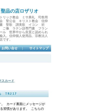
と聖品の店ロザリオ
トリック教会 ミサ典礼 司祭用
会 聖公会 キリスト教会 信仰
書 聖歌 讃美歌 イコン 祈
 ご像 ラテン語専門書 フラン
ール 世界中から良質と認められ
輸入。信仰個人使用品、宗教法人
店です。
お問い合せ
｜
サイトマップ
マスカード
 TR217
す。 カード裏面にメッセージが
る習慣があります。 こちらの