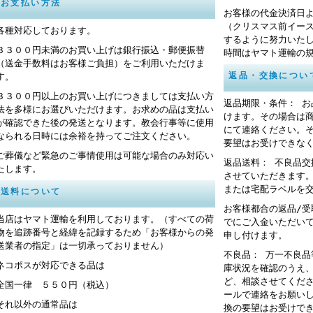
お支払い方法
お客様の代金決済日
（クリスマス前イー
各種対応しております。
するように努力いた
３３００円未満のお買い上げは銀行振込・郵便振替
時間はヤマト運輸の
（送金手数料はお客様ご負担）をご利用いただけま
返品・交換につい
す。
３３００円以上のお買い上げにつきましては支払い方
返品期限・条件： 
法を多様にお選びいただけます。お求めの品は支払い
けます。その場合は
が確認できた後の発送となります。教会行事等に使用
にて連絡ください。
なられる日時には余裕を持ってご注文ください。
要望はお受けできな
ご葬儀など緊急のご事情使用は可能な場合のみ対応い
返品送料： 不良品
たします。
させていただきます
または宅配ラベルを
送料について
お客様都合の返品/
当店はヤマト運輸を利用しております。（すべての荷
でにご入金いただい
物を追跡番号と経緯を記録するため「お客様からの発
申し付けます。
送業者の指定」は一切承っておりません）
不良品： 万一不良
ネコポスが対応できる品は
庫状況を確認のうえ
ど、相談させてくだ
全国一律 ５５０円（税込）
ールで連絡をお願い
それ以外の通常品は
換の要望はお受けで