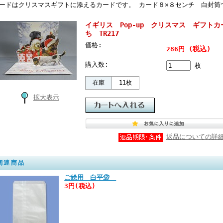
ードはクリスマスギフトに添えるカードです。 カード８×８センチ 白封
イギリス Pop-up クリスマス ギフト
ち TR217
価格:
(税込)
286円
購入数:
枚
在庫
11枚
拡大表示
返品についての詳
関連商品
ご絵用 白平袋
3円(税込)