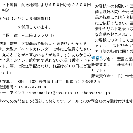
ヤマト運輸 配送地域により９５０円から２２００円
お客様へのお願い：
（税込）
商品以外の問い合わ
品の祝福はご購入者
または【お品により個別送料】
にご依頼ください。
を併用しています。
業やキリスト教会（
な言動を起こされた
（全国一律 ～上限３６５０円）
お客様につきまして
沖縄、離島、大型商品の場合は別途送料がかかりま
ます 。 スピリチ
す。大型アドベントカレンダーに特にご注意ください
カリ等の転売は固く
（丸めることが出来ないものがあります）あらかじめ
連絡先
ショップ名： 聖書と聖
ご了承ください。航空便で送れないお品（香油・キャ
販売業者： 株式会社
ンドル等）は陸送手配となり、お届けが１０日ほど遅
リット）
れます。
販売責任者： 問い合
所在地：〒386-1102 長野県上田市上田原５２２番地２５
電話番号：0268-29-8450
メールアドレス：shopmaster
@
rosario.ir.shopserve.jp
すべてのお問合せを記録しております。メールでのお問合せのみ受け付けま