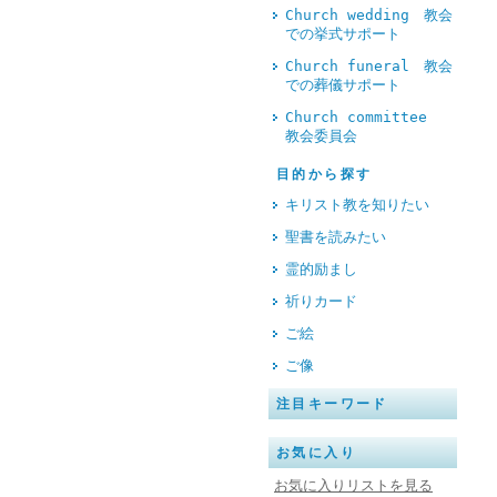
Church wedding 教会
での挙式サポート
Church funeral 教会
での葬儀サポート
Church committee
教会委員会
目的から探す
キリスト教を知りたい
聖書を読みたい
霊的励まし
祈りカード
ご絵
ご像
注目キーワード
お気に入り
お気に入りリストを見る