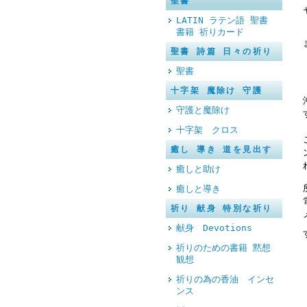
聖書
LATIN ラテン語 聖書
書籍 祈りカード
聖書 詩篇 日々の祈り
聖書
十字架 魔除け 守護
守護と魔除け
十字架 クロス
癒し 導き 道を見出す
癒しと助け
癒しと導き
祈り 献身 特別な祈り
献身 Devotions
祈りのための書籍 黙想
観想
祈りの為の香油 インセ
ンス